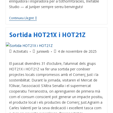
enriquidora i inspiradora per a tothom!Gràcies, Inefable
Studio — al Juníper sempre sereu benvinguts!
Continueu Llegint
Sortida HOT21X i HOT21Z
Activitats
juniweb
4 de novembre de 2025
El passat divendres 31 d’octubre, l’alumnat dels grups
HOT21X i HOT21Z va fer una sortida per conèixer
projectes locals compromesos amb el Comerç Just i la
sostenibilitat. Durant la jornada, visitaren el Mercat de
l’Olivar, l’associació S’Altra Senalla i el supermercat
cooperatiu Terranostra, on aprengueren de primera mà
com el consum conscient pot generar un impacte positiu,
el producte local i els productes de Comerç Just.Agraïm a
Carles Valentí per la seva dedicació i excel·lent tasca com