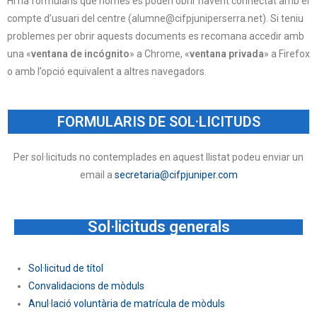
Hi ha formularis que només es poden obrir havent connectat amb el
compte d’usuari del centre (alumne@cifpjuniperserra.net). Si teniu
problemes per obrir aquests documents es recomana accedir amb
una «
ventana de incógnito
» a Chrome, «
ventana privada
» a Firefox
o amb l’opció equivalent a altres navegadors.
FORMULARIS DE SOL·LICITUDS
Per sol·licituds no contemplades en aquest llistat podeu enviar un
email a
secretaria@cifpjuniper.com
Sol·licituds generals
Sol·licitud de títol
Convalidacions de mòduls
Anul·lació voluntària de matrícula de mòduls