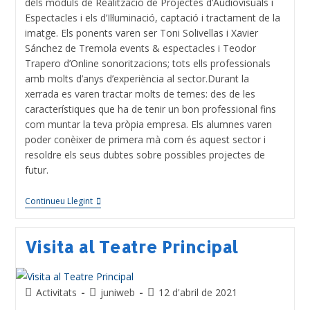
dels mòduls de Realització de Projectes d’Audiovisuals i
Espectacles i els d’Il·luminació, captació i tractament de la
imatge. Els ponents varen ser Toni Solivellas i Xavier
Sánchez de Tremola events & espectacles i Teodor
Trapero d’Online sonoritzacions; tots ells professionals
amb molts d’anys d’experiència al sector.Durant la
xerrada es varen tractar molts de temes: des de les
característiques que ha de tenir un bon professional fins
com muntar la teva pròpia empresa. Els alumnes varen
poder conèixer de primera mà com és aquest sector i
resoldre els seus dubtes sobre possibles projectes de
futur.
Continueu Llegint
Visita al Teatre Principal
Activitats
juniweb
12 d'abril de 2021