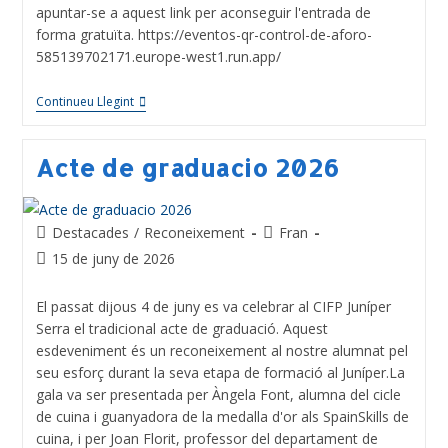
apuntar-se a aquest link per aconseguir l'entrada de
forma gratuïta. https://eventos-qr-control-de-aforo-
585139702171.europe-west1.run.app/
Continueu Llegint
Acte de graduacio 2026
Destacades
/
Reconeixement
Fran
15 de juny de 2026
El passat dijous 4 de juny es va celebrar al CIFP Juníper
Serra el tradicional acte de graduació. Aquest
esdeveniment és un reconeixement al nostre alumnat pel
seu esforç durant la seva etapa de formació al Juníper.La
gala va ser presentada per Àngela Font, alumna del cicle
de cuina i guanyadora de la medalla d'or als SpainSkills de
cuina, i per Joan Florit, professor del departament de