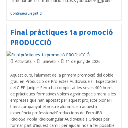
´alumnat de 1r d´Il·luminació. https://youtu.be/Kjj_JJcbiS4
Continueu Llegint
Final pràctiques 1a promoció
PRODUCCIÓ
Activitats
juniweb
11 de juny de 2026
Aquest curs, l’alumnat de la primera promoció del doble
grau en Producció de Projectes Audiovisuals i Espectacles
del CIFP Juníper Serra ha completat les seves 400 hores
de pràctiques formatives.Volem agrair especialment a les
empreses que han apostat per aquest projecte pioner i
han acompanyat el nostre alumnat en aquesta
experiència professional:Produccions de FerroIB3
RàdioSa Pobla RàdioSingular Audiovisuals Gràcies per
formar part d’aquest camí i per ajudar-nos a fer possible