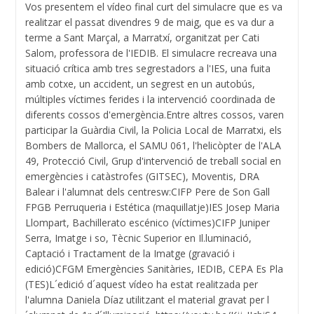
Vos presentem el vídeo final curt del simulacre que es va
realitzar el passat divendres 9 de maig, que es va dur a
terme a Sant Marçal, a Marratxí, organitzat per Cati
Salom, professora de l'IEDIB. El simulacre recreava una
situació crítica amb tres segrestadors a l'IES, una fuita
amb cotxe, un accident, un segrest en un autobús,
múltiples víctimes ferides i la intervenció coordinada de
diferents cossos d'emergència.Entre altres cossos, varen
participar la Guàrdia Civil, la Policia Local de Marratxi, els
Bombers de Mallorca, el SAMU 061, l'helicòpter de l'ALA
49, Protecció Civil, Grup d'intervenció de treball social en
emergències i catàstrofes (GITSEC), Moventis, DRA
Balear i l'alumnat dels centresw:CIFP Pere de Son Gall
FPGB Perruqueria i Estética (maquillatje)IES Josep Maria
Llompart, Bachillerato escénico (víctimes)CIFP Juniper
Serra, Imatge i so, Tècnic Superior en Il.luminació,
Captació i Tractament de la Imatge (gravació i
edició)CFGM Emergències Sanitàries, IEDIB, CEPA Es Pla
(TES)L´edició d´aquest vídeo ha estat realitzada per
l'alumna Daniela Díaz utilitzant el material gravat per l