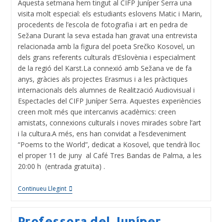
Aquesta setmana hem tingut al CIFP Juníper Serra una
visita molt especial: els estudiants eslovens Matic i Marin,
procedents de l’escola de fotografia i art en pedra de
Sežana Durant la seva estada han gravat una entrevista
relacionada amb la figura del poeta Srečko Kosovel, un
dels grans referents culturals d’Eslovènia i especialment
de la regió del Karst.La connexió amb Sežana ve de fa
anys, gràcies als projectes Erasmus i a les pràctiques
internacionals dels alumnes de Realització Audiovisual i
Espectacles del CIFP Juníper Serra. Aquestes experiències
creen molt més que intercanvis acadèmics: creen
amistats, connexions culturals i noves mirades sobre l’art
i la cultura.A més, ens han convidat a l’esdeveniment
“Poems to the World”, dedicat a Kosovel, que tendrà lloc
el proper 11 de juny al Café Tres Bandas de Palma, a les
20:00 h (entrada gratuïta) .
Continueu Llegint
Professora del Juníper