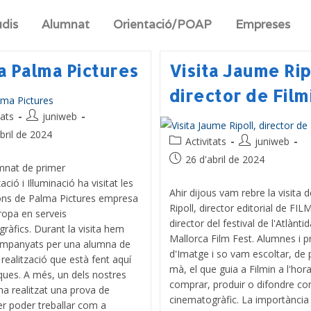
udis
Alumnat
Orientació/POAP
Empreses
ta Palma Pictures
Visita Jaume Rip
director de Film
tats
juniweb
bril de 2024
Activitats
juniweb
26 d'abril de 2024
umnat de primer
ació i Il·luminació ha visitat les
Ahir dijous vam rebre la visita 
cions de Palma Pictures empresa
Ripoll, director editorial de FILM
uropa en serveis
director del festival de l'Atlàntid
ràfics. Durant la visita hem
Mallorca Film Fest. Alumnes i p
ompanyats per una alumna de
d'Imatge i so vam escoltar, de 
realització que està fent aquí
mà, el que guia a Filmin a l'hor
iques. A més, un dels nostres
comprar, produir o difondre co
a realitzat una prova de
cinematogràfic. La importància
er poder treballar com a