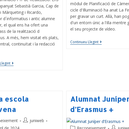
mòdul de Planificació de Càmer
panyat Sebastià Garcia, Cap de
cicle d'Il·luminació ha anat La F
 i Màrqueting i Ricardo,
per gravar un curt. Allà, han po
or d´informatius i antic alumne
d'un entorn únic a l'illa mentre
r, el qual ens ha ofert una
el seu projecte de vídeo.
ass de la realització d
ius. A més, hem visitat els plats,
Continueu Llegint
ntral, continuïtat i la redacció
Llegint
ta escola
Alumnat Junípe
vena
d’Erasmus +
neixement
juniweb
ril de 2024
Reconeixement
juniw