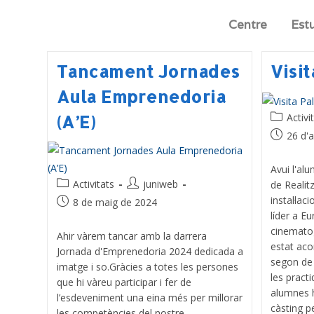
Centre
Est
Tancament Jornades
Visi
Aula Emprenedoria
Activi
(A’E)
26 d'a
Avui l'al
Activitats
juniweb
de Realitz
instal·la
8 de maig de 2024
líder a E
cinematog
Ahir vàrem tancar amb la darrera
estat ac
Jornada d'Emprenedoria 2024 dedicada a
segon de 
imatge i so.Gràcies a totes les persones
les pract
que hi vàreu participar i fer de
alumnes h
l’esdeveniment una eina més per millorar
càsting p
les competències del nostre