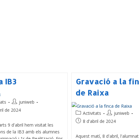
a IB3
Gravació a la fi
de Raixa
tats
juniweb
ril de 2024
Activitats
juniweb
8 d'abril de 2024
ts 9 d'abril hem visitat les
cions de la IB3 amb els alumnes
Aquest matí, 8 d'abril, l'alumnat
·luminació i 1r de Realització. Ens