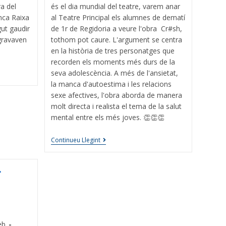
a del
és el dia mundial del teatre, varem anar
inca Raixa
al Teatre Principal els alumnes de dematí
gut gaudir
de 1r de Regidoria a veure l'obra Cr#sh,
 gravaven
tothom pot caure. L'argument se centra
en la història de tres personatges que
recorden els moments més durs de la
seva adolescència. A més de l'ansietat,
la manca d'autoestima i les relacions
sexe afectives, l'obra aborda de manera
molt directa i realista el tema de la salut
mental entre els més joves. 👏👏👏
Continueu Llegint
r
eb