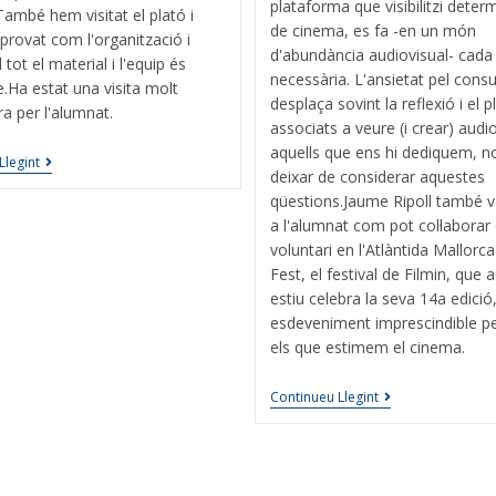
plataforma que visibilitzi determ
 També hem visitat el plató i
de cinema, es fa -en un món
rovat com l'organització i
d'abundància audiovisual- cad
l tot el material i l'equip és
necessària. L'ansietat pel con
.Ha estat una visita molt
desplaça sovint la reflexió i el p
ra per l'alumnat.
associats a veure (i crear) audio
aquells que ens hi dediquem, 
Llegint
deixar de considerar aquestes
qüestions.Jaume Ripoll també v
a l'alumnat com pot col·labora
voluntari en l'Atlàntida Mallorca
Fest, el festival de Filmin, que 
estiu celebra la seva 14a edició
esdeveniment imprescindible pe
els que estimem el cinema.
Continueu Llegint