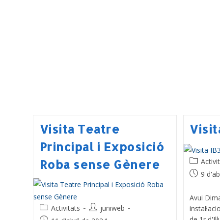
Visita Teatre
Visit
Principal i Exposició
Activi
Roba sense Gènere
9 d'ab
Avui Dimar
Activitats
juniweb
instal·la
de 1r d'Il