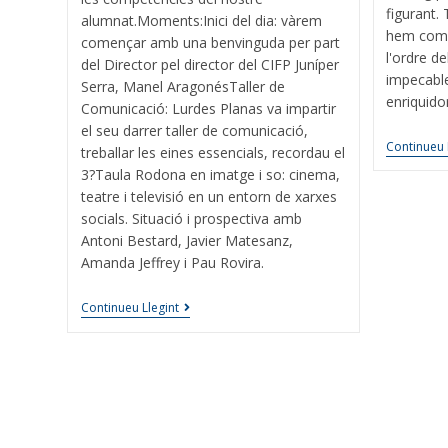
figurant.
alumnat.Moments:Inici del dia: vàrem
hem comp
començar amb una benvinguda per part
l'ordre de
del Director pel director del CIFP Juníper
impecable
Serra, Manel AragonésTaller de
enriquido
Comunicació: Lurdes Planas va impartir
el seu darrer taller de comunicació,
Continueu 
treballar les eines essencials, recordau el
3?Taula Rodona en imatge i so: cinema,
teatre i televisió en un entorn de xarxes
socials. Situació i prospectiva amb
Antoni Bestard, Javier Matesanz,
Amanda Jeffrey i Pau Rovira.
Continueu Llegint