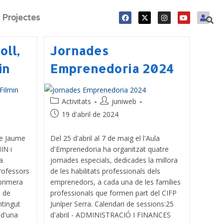
Projectes
oll,
Jornades
in
Emprenedoria 2024
Activitats
juniweb
19 d'abril de 2024
de Jaume
Del 25 d'abril al 7 de maig el l'Aula
IN i
d'Emprenedoria ha organitzat quatre
a
jornades especials, dedicades la millora
rofessors
de les habilitats professionals dels
primera
emprenedors, a cada una de les famílies
a de
professionals que formen part del CIFP
ntingut
Juníper Serra. Calendari de sessions:25
 d'una
d'abril - ADMINISTRACIÓ I FINANCES