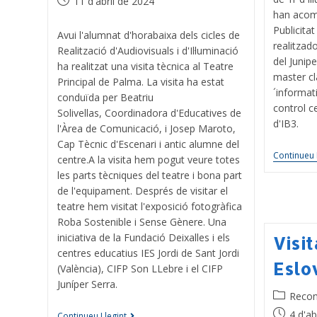
11 d'abril de 2024
han acom
Publicitat
Avui l'alumnat d'horabaixa dels cicles de
realitzad
Realització d'Audiovisuals i d'Il·luminació
del Junipe
ha realitzat una visita tècnica al Teatre
master cl
Principal de Palma. La visita ha estat
´informat
conduïda per Beatriu
control ce
Solivellas, Coordinadora d'Educatives de
d'IB3.
l'Àrea de Comunicació, i Josep Maroto,
Cap Tècnic d'Escenari i antic alumne del
Continueu 
centre.A la visita hem pogut veure totes
les parts tècniques del teatre i bona part
de l'equipament. Després de visitar el
teatre hem visitat l'exposició fotogràfica
Roba Sostenible i Sense Gènere. Una
iniciativa de la Fundació Deixalles i els
Visi
centres educatius IES Jordi de Sant Jordi
Eslo
(València), CIFP Son LLebre i el CIFP
Juníper Serra.
Reco
4 d'ab
Continueu Llegint