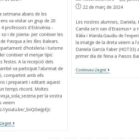
22 de març de 2024
ra setmana abans de les
ens va visitar un grup de 20
Les nostres alumnes, Daniela, K
 4 professors d'Eslovènia -
Camila se'n van d'Erasmus+ a 
 so i de joieria- per conèixer les
Itàlia i Irlanda.Gaudiu de l'exper
de Pasqua a les Illes Balears.
la imatge de la dreta veiem a l
partament d'hoteleria i turisme
Daniela García Faber (HOT33) a
er conèixer el menjar típic
primer dia de feina a Paisos Ba
s festes. A la recepció dels
 també va participat l'alumnat de
Continueu Llegint
ió, compartint amb ells
ns i preparant i editant aquest
un temps rècord. Moltes
visja_sola_sezena per la vostra
ns veiem
ps://youtu.be/_bvQGwJpEJc
Llegint