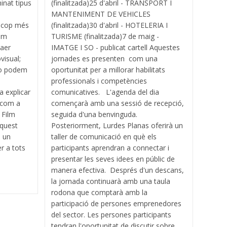
inat tipus
(finalitzada)25 d'abril - TRANSPORT I
MANTENIMENT DE VEHICLES
a cop més
(finalitzada)30 d'abril - HOTELERIA I
sum
TURISME (finalitzada)7 de maig -
laer
IMATGE I SO - publicat cartell Aquestes
visual;
jornades es presenten com una
no podem
oportunitat per a millorar habilitats
professionals i competències
a explicar
comunicatives. L'agenda del dia
r com a
començarà amb una sessió de recepció,
 Film
seguida d'una benvinguda.
aquest
Posteriorment, Lurdes Planas oferirà un
, un
taller de comunicació en què els
r a tots
participants aprendran a connectar i
presentar les seves idees en públic de
manera efectiva. Després d'un descans,
la jornada continuarà amb una taula
rodona que comptarà amb la
participació de persones emprenedores
del sector. Les persones participants
tendran l'oportunitat de discutir sobre