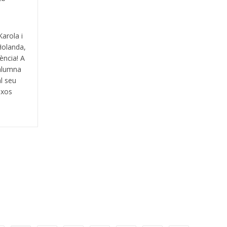
arola i
Holanda,
iència! A
'alumna
l seu
ixos