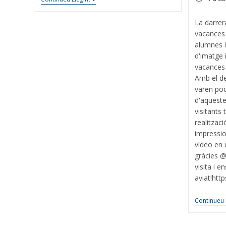
La darre
vacances 
alumnes i
d'imatge i
vacances 
Amb el de
varen pod
d'aqueste
visitants
realitzac
impressio
vídeo en 
gràcies @
visita i e
aviat!htt
Continueu 