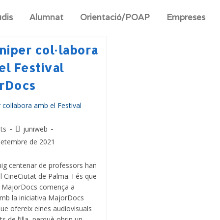
udis
Alumnat
Orientació/POAP
Empreses
uniper col·labora
el Festival
rDocs
ats
juniweb
setembre de 2021
ig centenar de professors han
l CineCiutat de Palma. I és que
val MajorDocs comença a
amb la iniciativa MajorDocs
e ofereix eines audiovisuals
s de l’illa, perquè obrin un