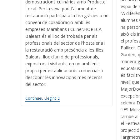
demostracions culinàries amb Producte
espai de r
Local. Per la seva part l'alumnat de
“A diferèn
restauració participa a la fira gràcies a un
alumnes 
conveni de col·laboració amb les
ha person
empreses Marabans i Cuiner.HORECA
això els 
Balears és el lloc de trobada per als
el profes
professionals del sector de l'hostaleria i
Pallicer
la restauració amb presència a les Illes
Garden, q
Balears, lloc d'unió de professionals,
manera gr
expositors i visitants, en un ambient
educatius
propici per establir acords comercials i
és fàcil 
descobrir les innovacions més recents
nivell que
del sector.
MajorDoc
excepcion
Continueu Llegint
celebra 
l’IES Mos
també al 
el Festiv
projecció
llargmetr