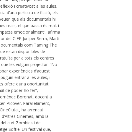
eflexió i creativitat a les aules.
cia d’una pel·lícula de ficció, els
veuen que als documentals hi
es reals, el que passa és real, i
impacta emocionalment”, afirma
sor del CIFP Juníper Serra, Martí
. Documentals com Taming The
ue estan disponibles de
atuïta per a tots els centres
 que les vulguin projectar. “No
trobar experiències d’aquest
 puguin entrar a les aules, i
s ofereix una oportunitat
al de poder-ho fer”,
Doménec Boronat, docent a
sèn Alcover. Paral·lelament,
CineCiutat, ha arrencat
al d’Altres Cinemes, amb la
 del curt Zombies i del
atge Softie. Un festival que,