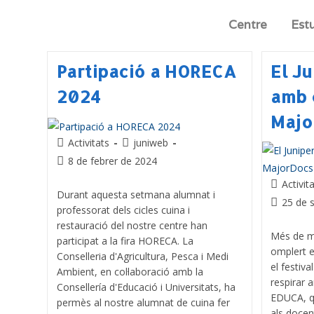
Centre
Est
Partipació a HORECA
El J
2024
amb 
Majo
Activitats
juniweb
8 de febrer de 2024
Activit
Durant aquesta setmana alumnat i
25 de 
professorat dels cicles cuina i
restauració del nostre centre han
Més de m
participat a la fira HORECA. La
omplert e
Conselleria d'Agricultura, Pesca i Medi
el festi
Ambient, en col·laboració amb la
respirar 
Consellería d'Educació i Universitats, ha
EDUCA, qu
permès al nostre alumnat de cuina fer
als docent