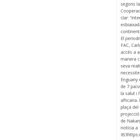
segons la
Cooperaci
clar: “in
esbiaixad
continent 
El periodi
FAC, Carl
accés a a
manera co
seva real
necessite
Enguany e
de 7 païs
la salut i
africana.
plaça del
projecció
de Nakan
notícia a
IB3https