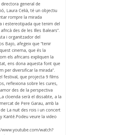
 directora general de
ó, Laura Celià, té un objectiu
tentar rompre la mirada
a i estereotipada que tenim del
africà des de les Illes Balears”.
sta i organitzador del
os Bajo, afegeix que “tenir
quest cinema, que és la
m els africans expliquen la
itat, ens dona aquesta font que
m per diversificar la mirada”.
l festival, que projecta 9 films
os, reflexiona sobre les cures,
 l’amor des de la perspectiva
 La cloenda serà el dissabte, a la
 mercat de Pere Garau, amb la
 de La nuit des rois i un concert
y Kanté.Podeu veure la video
://www.youtube.com/watch?