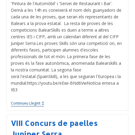
'Pintura de l'Automòbil' i 'Servei de Restaurant i Bar'.
Demà a les 14h es coneixerà el nom dels guanyadors de
cada una de les proves, que seran els representants de
Balears a la prova estatal. La resta de proves de les
competicions BalearSkills es duen a terme a altres
centres IES i CIFP, amb un calendari diferent al del CIFP
Juníper Serra.Les proves Skills són una competició on, en
diferents fases, participen alumnes d'escoles
professionals de tot el món. La primera fase de les
proves és la fase autonòmica, anomenada Balearskills a
la nostra comunitat. La segona fase
serà l'estatal (SpainSkill), a les que seguiran l'Europea i la
mundial.https://youtu.be/eEwi-BNd6VwNotícia emesa a
IB3
Continueu Llegint
VIII Concurs de paelles
Juníper Serra