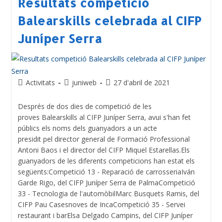
Resultats competició
Balearskills celebrada al CIFP
Juníper Serra
Activitats
juniweb
27 d'abril de 2021
Després de dos dies de competició de les
proves Balearskills al CIFP Juníper Serra, avui s'han fet
públics els noms dels guanyadors a un acte
presidit pel director general de Formació Professional
Antoni Baos i el director del CIFP Miquel Estarellas.Els
guanyadors de les diferents competicions han estat els
següents:Competició 13 - Reparació de carrosseriaIván
Garde Rigo, del CIFP Juníper Serra de PalmaCompetició
33 - Tecnologia de l'automòbilMarc Busquets Ramis, del
CIFP Pau Casesnoves de IncaCompetició 35 - Servei
restaurant i barElsa Delgado Campins, del CIFP Juníper