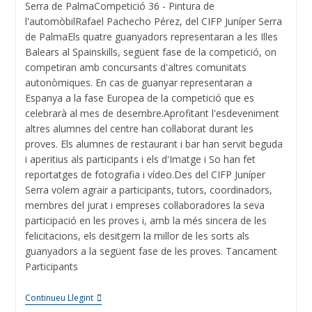
Serra de PalmaCompetició 36 - Pintura de
l'automòbilRafael Pachecho Pérez, del CIFP Juníper Serra
de PalmaEls quatre guanyadors representaran a les Illes
Balears al Spainskills, següent fase de la competició, on
competiran amb concursants d'altres comunitats
autonòmiques. En cas de guanyar representaran a
Espanya a la fase Europea de la competició que es
celebrarà al mes de desembre.Aprofitant l'esdeveniment
altres alumnes del centre han col·laborat durant les
proves. Els alumnes de restaurant i bar han servit beguda
i aperitius als participants i els d'Imatge i So han fet
reportatges de fotografia i vídeo.Des del CIFP Juníper
Serra volem agrair a participants, tutors, coordinadors,
membres del jurat i empreses col·laboradores la seva
participació en les proves i, amb la més sincera de les
felicitacions, els desitgem la millor de les sorts als
guanyadors a la següent fase de les proves. Tancament
Participants
Continueu Llegint