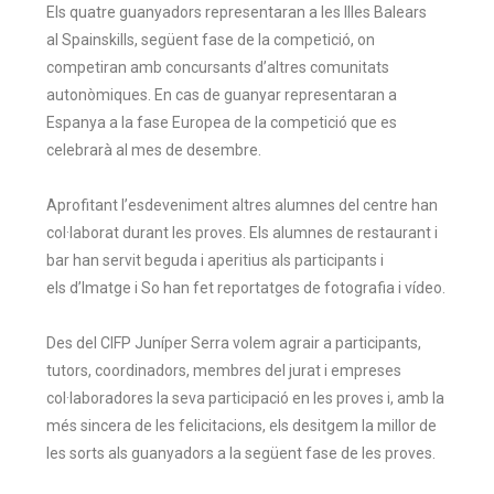
Els quatre guanyadors representaran a les Illes Balears
al
Spainskills
, següent fase de la competició, on
competiran amb concursants d’altres comunitats
autonòmiques. En cas de guanyar representaran a
Espanya a la fase Europea de la competició que es
celebrarà al mes de desembre.
Aprofitant l’esdeveniment altres alumnes del centre han
col·laborat durant les proves. Els alumnes de restaurant i
bar han servit beguda i aperitius als participants i
els d’Imatge i So han fet reportatges de fotografia i vídeo.
Des del
CIFP
Juníper Serra volem agrair a participants,
tutors, coordinadors, membres del jurat i empreses
col·laboradores la seva participació en les proves i, amb la
més sincera de les felicitacions, els desitgem la millor de
les sorts als guanyadors a la següent fase de les proves.