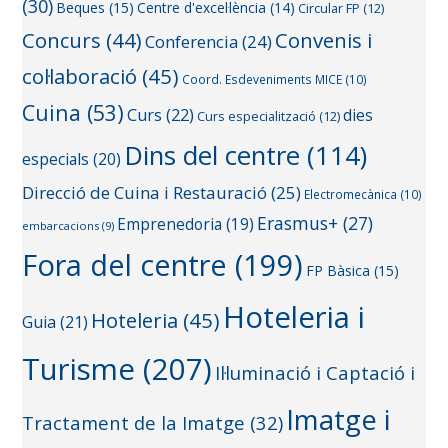
(30)
Beques
(15)
Centre d'excel·lència
(14)
Circular FP
(12)
Concurs
(44)
Convenis i
Conferencia
(24)
col·laboració
(45)
Coord. Esdeveniments MICE
(10)
Cuina
(53)
Curs
(22)
dies
Curs especialització
(12)
Dins del centre
(114)
especials
(20)
Direcció de Cuina i Restauració
(25)
Electromecànica
(10)
Erasmus+
(27)
Emprenedoria
(19)
embarcacions
(9)
Fora del centre
(199)
FP Bàsica
(15)
Hoteleria i
Hoteleria
(45)
Guia
(21)
Turisme
(207)
Il·luminació i Captació i
Imatge i
Tractament de la Imatge
(32)