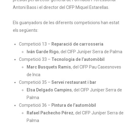
Antoni
Baos
i el director del
CIFP
Miquel
Estarellas
.
Els guanyadors de les diferents competicions han estat
els següents:
Competició 13 –
Reparació de carrosseria
Iván Garde Rigo
, del CIFP Juníper Serra de Palma
Competició 33 –
Tecnologia de l’automòbil
Marc Busquets Ramis
, del CIFP Pau Casesnoves
de Inca
Competició 35 –
Servei restaurant i bar
Elsa Delgado Campins
, del CIFP Juníper Serra de
Palma
Competició 36 –
Pintura de l’automòbil
Rafael Pachecho Pérez
, del CIFP Juníper Serra de
Palma