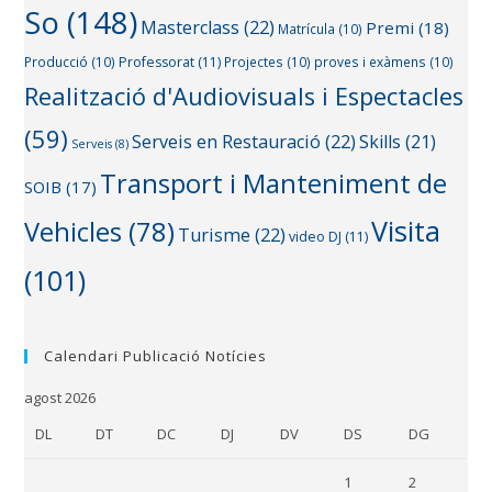
So
(148)
Masterclass
(22)
Premi
(18)
Matrícula
(10)
Producció
(10)
Professorat
(11)
Projectes
(10)
proves i exàmens
(10)
Realització d'Audiovisuals i Espectacles
(59)
Serveis en Restauració
(22)
Skills
(21)
Serveis
(8)
Transport i Manteniment de
SOIB
(17)
Visita
Vehicles
(78)
Turisme
(22)
video DJ
(11)
(101)
Calendari Publicació Notícies
agost 2026
DL
DT
DC
DJ
DV
DS
DG
1
2