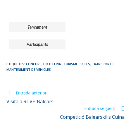
Tancament
Participants
ETIQUETES
:
CONCURS
,
HOTELERIA I TURISME
,
SKILLS
,
TRANSPORT I
MANTENIMENT DE VEHICLES
Entrada anterior
Visita a RTVE-Balears
Entrada següent
Competició Balearskills Cuina