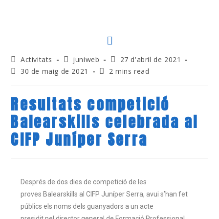
Activitats
juniweb
27 d'abril de 2021
30 de maig de 2021
2 mins read
Resultats competició
Balearskills celebrada al
CIFP Juníper Serra
Després de dos dies de competició de les
proves
Balearskills
al
CIFP
Juníper Serra, avui s’han fet
públics els noms dels guanyadors a un acte
presidit pel director general de Formació Professional