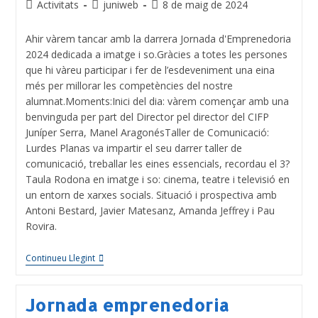
Activitats
juniweb
8 de maig de 2024
Ahir vàrem tancar amb la darrera Jornada d'Emprenedoria
2024 dedicada a imatge i so.Gràcies a totes les persones
que hi vàreu participar i fer de l’esdeveniment una eina
més per millorar les competències del nostre
alumnat.Moments:Inici del dia: vàrem començar amb una
benvinguda per part del Director pel director del CIFP
Juníper Serra, Manel AragonésTaller de Comunicació:
Lurdes Planas va impartir el seu darrer taller de
comunicació, treballar les eines essencials, recordau el 3?
Taula Rodona en imatge i so: cinema, teatre i televisió en
un entorn de xarxes socials. Situació i prospectiva amb
Antoni Bestard, Javier Matesanz, Amanda Jeffrey i Pau
Rovira.
Continueu Llegint
Jornada emprenedoria