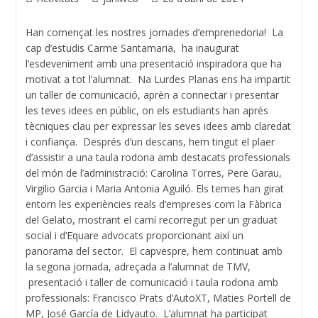
Han començat les nostres jornades d’emprenedoria! La
cap d’estudis Carme Santamaria, ha inaugurat
l’esdeveniment amb una presentació inspiradora que ha
motivat a tot l’alumnat. Na Lurdes Planas ens ha impartit
un taller de comunicació, aprèn a connectar i presentar
les teves idees en públic, on els estudiants han aprés
tècniques clau per expressar les seves idees amb claredat
i confiança. Després d’un descans, hem tingut el plaer
d’assistir a una taula rodona amb destacats professionals
del món de l’administració: Carolina Torres, Pere Garau,
Virgilio Garcia i Maria Antonia Aguiló. Els temes han girat
entorn les experiències reals d’empreses com la Fàbrica
del Gelato, mostrant el camí recorregut per un graduat
social i d’Equare advocats proporcionant així un
panorama del sector. El capvespre, hem continuat amb
la segona jornada, adreçada a l’alumnat de TMV,
presentació i taller de comunicació i taula rodona amb
professionals: Francisco Prats d’AutoXT, Maties Portell de
MP, José García de Lidyauto. L’alumnat ha participat