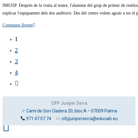
IMS35P. Després de la visita al teatre, l'alumnat del grup de primer de realit
explicar l'equipament dels dos auditoris. Des del centre volem agrair a tot el p
Continueu llegint
1
2
3
4
CIFP Juníper Serra
📌
Camí de Son Cladera 20, bloc A – 07009 Palma
971 47 07 74
cifpjuniperserra@educaib.eu