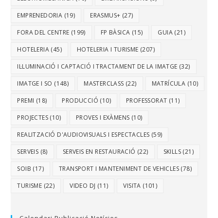
EMPRENEDORIA
(19)
ERASMUS+
(27)
FORA DEL CENTRE
(199)
FP BÀSICA
(15)
GUIA
(21)
HOTELERIA
(45)
HOTELERIA I TURISME
(207)
IL·LUMINACIÓ I CAPTACIÓ I TRACTAMENT DE LA IMATGE
(32)
IMATGE I SO
(148)
MASTERCLASS
(22)
MATRÍCULA
(10)
PREMI
(18)
PRODUCCIÓ
(10)
PROFESSORAT
(11)
PROJECTES
(10)
PROVES I EXÀMENS
(10)
REALITZACIÓ D'AUDIOVISUALS I ESPECTACLES
(59)
SERVEIS
(8)
SERVEIS EN RESTAURACIÓ
(22)
SKILLS
(21)
SOIB
(17)
TRANSPORT I MANTENIMENT DE VEHICLES
(78)
TURISME
(22)
VIDEO DJ
(11)
VISITA
(101)
Calendari Publicació Notícies