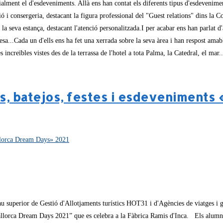
ialment el d'esdeveniments. Allà ens han contat els diferents tipus d'esdevenimen
ó i consergeria, destacant la figura professional del "Guest relations" dins la C
ant la seva estança, destacant l'atenció personalitzada.I per acabar ens han parla
esa...Cada un d'ells ens ha fet una xerrada sobre la seva àrea i han respost amab
s increïbles vistes des de la terrassa de l'hotel a tota Palma, la Catedral, el mar
ons, batejos, festes i esdeveniment
u superior de Gestió d'Allotjaments turístics HOT31 i d'Agències de viatges i
lorca Dream Days 2021” que es celebra a la Fàbrica Ramis d'Inca. Els alumnes v