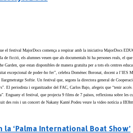
ue el festival MajorDocs comença a respirar amb la iniciativa MajorDocs EDUCA
cula de ficció, els alumnes veuen que als documentals hi ha persones reals, el qu
Garden, que estan disponibles de manera gratuïta per a tots els centres educati
unitat excepcional de poder-ho fer”, celebra Doménec Boronat, docent a l’IES M
 llargmetratge Softie. Un festival que, segons la directora general de Cooperaci
ears”. El periodista i organitzador del FAC, Carlos Bajo, afegeix que “tenir accé
a”. Enguany el festival, que projecta 9 films de 7 països, reflexiona sobre les cu
La nuit des rois i un concert de Nakany Kanté.Podeu veure la video notícia a
 la ‘Palma International Boat Show’