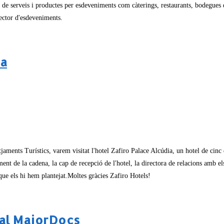
de serveis i productes per esdeveniments com càterings, restaurants, bodegues 
sector d'esdeveniments.
ia
ents Turístics, varem visitat l'hotel Zafiro Palace Alcúdia, un hotel de cinc 
ament de la cadena, la cap de recepció de l'hotel, la directora de relacions amb els
que els hi hem plantejat.Moltes gràcies Zafiro Hotels!
val MajorDocs