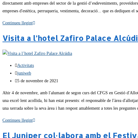
directament amb empreses del sector de la gestió d‘esdeveniments, proveïdors 
empreses d'estètica, perruqueria, vestimenta, decoració... que es dediquen el 
Continueu llegint
Visita a l’hotel Zafiro Palace Alcúd
Activitats
juniweb
5 de novembre de 2021
Ahir 4 de novembre, amb l'alumant de segon curs del CFGS en Gestió d'Allotjam
una excel·lent acollida, hi han estat presents: el responsable de l'àrea d'allotj
una xerrada sobre la seva àrea i han respost amablement a totes les preguntes 
Continueu llegint
El Juniper col·labora amb el Festi