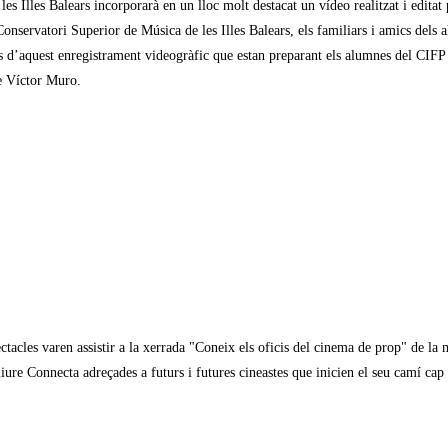
s Illes Balears incorporarà en un lloc molt destacat un vídeo realitzat i editat
l Conservatori Superior de Música de les Illes Balears, els familiars i amics de
és d’aquest enregistrament videogràfic que estan preparant els alumnes del CIFP
de Víctor Muro.
ctacles varen assistir a la xerrada "Coneix els oficis del cinema de prop" de la 
re Connecta adreçades a futurs i futures cineastes que inicien el seu camí cap