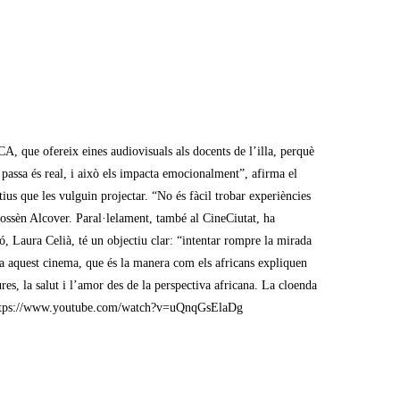
, que ofereix eines audiovisuals als docents de l’illa, perquè
e passa és real, i això els impacta emocionalment”, afirma el
us que les vulguin projectar. “No és fàcil trobar experiències
ossèn Alcover. Paral·lelament, també al CineCiutat, ha
ó, Laura Celià, té un objectiu clar: “intentar rompre la mirada
s a aquest cinema, que és la manera com els africans expliquen
res, la salut i l’amor des de la perspectiva africana. La cloenda
 IB3https://www.youtube.com/watch?v=uQnqGsElaDg