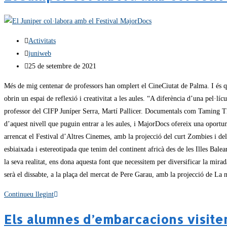
Activitats
juniweb
25 de setembre de 2021
Més de mig centenar de professors han omplert el CineCiutat de Palma. I és q
obrin un espai de reflexió i creativitat a les aules. “A diferència d’una pel·lí
professor del CIFP Juníper Serra, Martí Pallicer. Documentals com Taming The 
d’aquest nivell que puguin entrar a les aules, i MajorDocs ofereix una oport
arrencat el Festival d’Altres Cinemes, amb la projecció del curt Zombies i del
esbiaixada i estereotipada que tenim del continent africà des de les Illes Bal
la seva realitat, ens dona aquesta font que necessitem per diversificar la mirad
serà el dissabte, a la plaça del mercat de Pere Garau, amb la projecció de 
Continueu llegint
Els alumnes d’embarcacions visiten