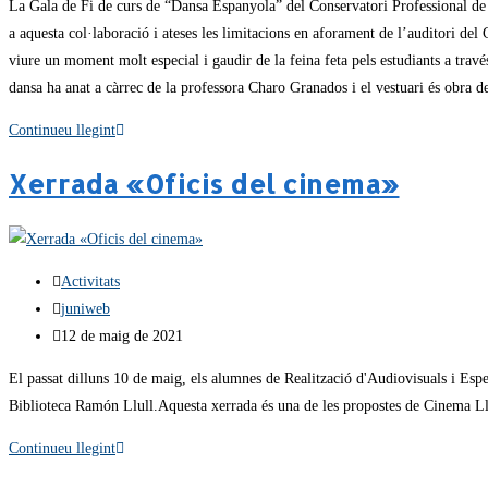
La Gala de Fi de curs de “Dansa Espanyola” del Conservatori Professional de le
a aquesta col·laboració i ateses les limitacions en aforament de l’auditori de
viure un moment molt especial i gaudir de la feina feta pels estudiants a trav
dansa ha anat a càrrec de la professora Charo Granados i el vestuari és obra 
Continueu llegint
Xerrada «Oficis del cinema»
Activitats
juniweb
12 de maig de 2021
El passat dilluns 10 de maig, els alumnes de Realització d'Audiovisuals i Espe
Biblioteca Ramón Llull.Aquesta xerrada és una de les propostes de Cinema Lliu
Continueu llegint