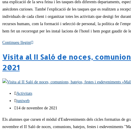
una explicació de la seva feina i les tasques dels diferents departaments, espec
anècdotes curioses. També l'explicació de les tasques que es realitzen a recepci
individuals de cada client i organitzar totes les activitats que desitgi fer dur
recursos humans, com la formació i selecció de personal, la política de l'empr
hem fet un recorregut per les instal·lacions de l'hotel i hem pogut gaudir de le
Continueu llegint
Visita al II Saló de noces, comuni
2021
Activitats
juniweb
14 de novembre de 2021
Els alumnes que cursen el mòdul d'Esdeveniments dels cicles formatius de gra
novembre el II Saló de noces, comunions, batejos, festes i esdeveniments "Mal