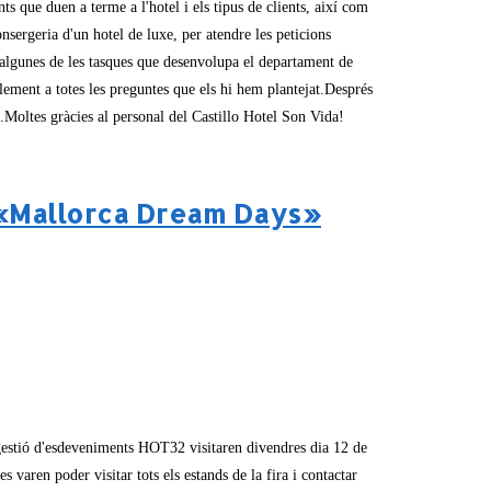
ts que duen a terme a l'hotel i els tipus de clients, així com
onsergeria d'un hotel de luxe, per atendre les peticions
t d'algunes de les tasques que desenvolupa el departament de
lement a totes les preguntes que els hi hem plantejat.Després
...Moltes gràcies al personal del Castillo Hotel Son Vida!
s «Mallorca Dream Days»
 gestió d'esdeveniments HOT32 visitaren divendres dia 12 de
aren poder visitar tots els estands de la fira i contactar