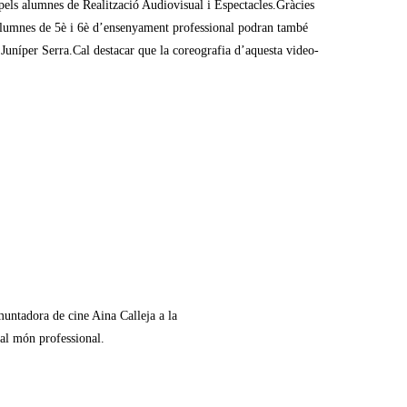
 pels alumnes de Realització Audiovisual i Espectacles.Gràcies
ls alumnes de 5è i 6è d’ensenyament professional podran també
 Juníper Serra.Cal destacar que la coreografia d’aquesta video-
muntadora de cine Aina Calleja a la
 al món professional.