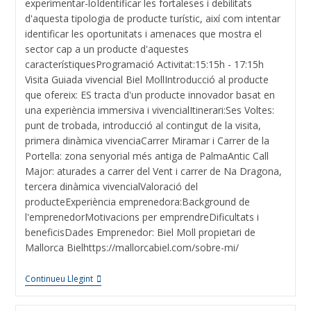
experimentar-loIdentificar les fortaleses i debilitats
d'aquesta tipologia de producte turístic, així com intentar
identificar les oportunitats i amenaces que mostra el
sector cap a un producte d'aquestes
característiquesProgramació Activitat:15:15h - 17:15h
Visita Guiada vivencial Biel MollIntroducció al producte
que ofereix: ES tracta d'un producte innovador basat en
una experiència immersiva i vivencialItinerari:Ses Voltes:
punt de trobada, introducció al contingut de la visita,
primera dinàmica vivenciaCarrer Miramar i Carrer de la
Portella: zona senyorial més antiga de PalmaAntic Call
Major: aturades a carrer del Vent i carrer de Na Dragona,
tercera dinàmica vivencialValoració del
producteExperiència emprenedora:Background de
l'emprenedorMotivacions per emprendreDificultats i
beneficisDades Emprenedor: Biel Moll propietari de
Mallorca Bielhttps://mallorcabiel.com/sobre-mi/
Continueu Llegint