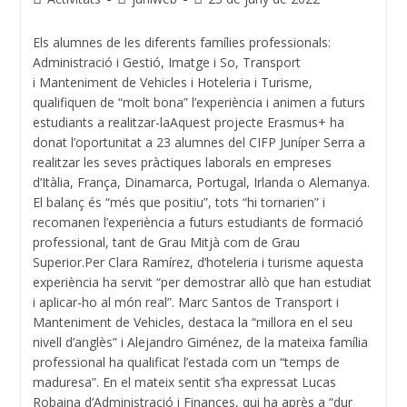
Els alumnes de les diferents famílies professionals:
Administració i Gestió, Imatge i So, Transport
i Manteniment de Vehicles i Hoteleria i Turisme,
qualifiquen de “molt bona” l’experiència i animen a futurs
estudiants a realitzar-laAquest projecte Erasmus+ ha
donat l’oportunitat a 23 alumnes del CIFP Juníper Serra a
realitzar les seves pràctiques laborals en empreses
d’Itàlia, França, Dinamarca, Portugal, Irlanda o Alemanya.
El balanç és “més que positiu”, tots “hi tornarien” i
recomanen l’experiència a futurs estudiants de formació
professional, tant de Grau Mitjà com de Grau
Superior.Per Clara Ramírez, d’hoteleria i turisme aquesta
experiència ha servit “per demostrar allò que han estudiat
i aplicar-ho al món real”. Marc Santos de Transport i
Manteniment de Vehicles, destaca la “millora en el seu
nivell d’anglès” i Alejandro Giménez, de la mateixa família
professional ha qualificat l’estada com un “temps de
maduresa”. En el mateix sentit s’ha expressat Lucas
Robaina d’Administració i Finances, qui ha après a “dur