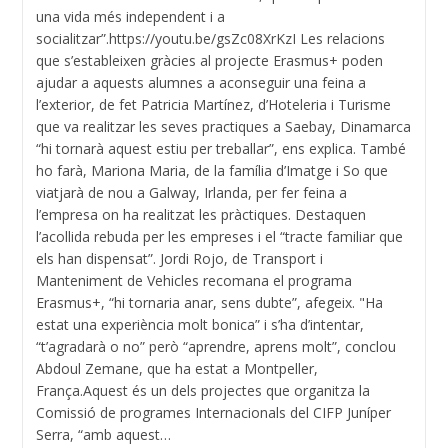
una vida més independent i a
socialitzar”.https://youtu.be/gsZc08XrKzI Les relacions
que s’estableixen gràcies al projecte Erasmus+ poden
ajudar a aquests alumnes a aconseguir una feina a
l’exterior, de fet Patricia Martínez, d’Hoteleria i Turisme
que va realitzar les seves practiques a Saebay, Dinamarca
“hi tornarà aquest estiu per treballar”, ens explica. També
ho farà, Mariona Maria, de la família d’Imatge i So que
viatjarà de nou a Galway, Irlanda, per fer feina a
l’empresa on ha realitzat les pràctiques. Destaquen
l’acollida rebuda per les empreses i el “tracte familiar que
els han dispensat”. Jordi Rojo, de Transport i
Manteniment de Vehicles recomana el programa
Erasmus+, “hi tornaria anar, sens dubte”, afegeix. "Ha
estat una experiència molt bonica” i s’ha d’intentar,
“t’agradarà o no” però “aprendre, aprens molt”, conclou
Abdoul Zemane, que ha estat a Montpeller,
França.Aquest és un dels projectes que organitza la
Comissió de programes Internacionals del CIFP Juníper
Serra, “amb aquest…