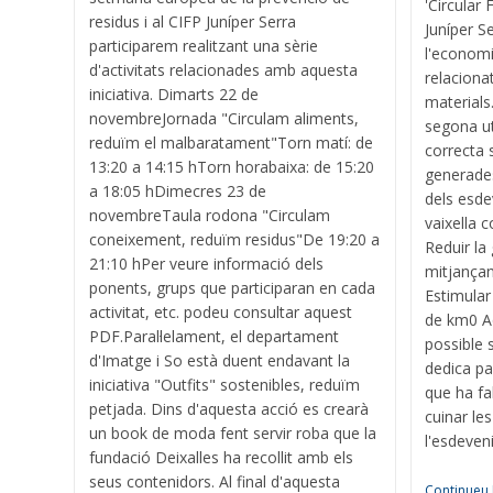
'Circular
residus i al CIFP Juníper Serra
Juníper S
participarem realitzant una sèrie
l'economia
d'activitats relacionades amb aquesta
relacionat
iniciativa. Dimarts 22 de
materials
novembreJornada "Circulam aliments,
segona ut
reduïm el malbaratament"Torn matí: de
correcta 
13:20 a 14:15 hTorn horabaixa: de 15:20
generades
a 18:05 hDimecres 23 de
dels esde
novembreTaula rodona "Circulam
vaixella 
coneixement, reduïm residus"De 19:20 a
Reduir la
21:10 hPer veure informació dels
mitjançan
ponents, grups que participaran en cada
Estimular 
activitat, etc. podeu consultar aquest
de km0 Aq
PDF.Paral·lelament, el departament
possible 
d'Imatge i So està duent endavant la
dedica pa
iniciativa "Outfits" sostenibles, reduïm
que ha fa
petjada. Dins d'aquesta acció es crearà
cuinar les
un book de moda fent servir roba que la
l'esdeven
fundació Deixalles ha recollit amb els
seus contenidors. Al final d'aquesta
Continueu 