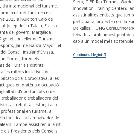
Serra, CIFP Rio Tormes, Garden
 dia internacional del turisme,
Innovation Training Center).T
brar la nit del Turisme i els
assistir altres entitats que tam
is 2023 a l'Auditori Caló de
participat al projecte com la F
ant Josep de sa Talaia, Eivissa.
Deixalles i l'ONG Cerai.Enhorab
enta del govern, Margalida
feina feta amb aquest punt de 
igo, el conseller de Turisme,
cap a un model més sostenible i
 Esports, Jaume Bauzá Mayol i el
del Consell Insular d'Eivissa,
Continueu Llegint
arí Torres, foren els
s de lliurar els distints
 les millors iniciatives de
ilitat Social Corporativa, a les
ctiques en matèria d'ocupació
i igualtats d'oportunitats o de
l treballador o treballadora del
stic, al treball, a l'esforç i a la
 professional en turisme, a
cia turística i a l'ambaixador de
Balears. També assistiren a la nit
me els Presidents dels Consells