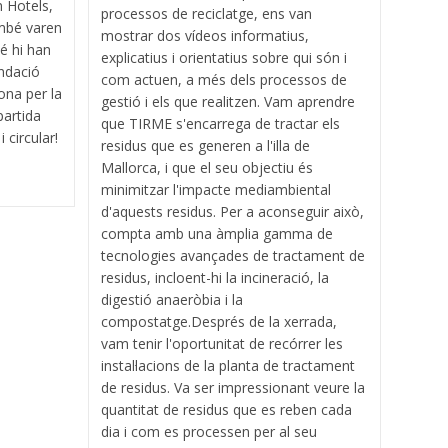
 Hotels,
processos de reciclatge, ens van
ambé varen
mostrar dos vídeos informatius,
bé hi han
explicatius i orientatius sobre qui són i
undació
com actuen, a més dels processos de
ona per la
gestió i els que realitzen. Vam aprendre
partida
que TIRME s'encarrega de tractar els
 circular!
residus que es generen a l'illa de
Mallorca, i que el seu objectiu és
minimitzar l'impacte mediambiental
d'aquests residus. Per a aconseguir això,
compta amb una àmplia gamma de
tecnologies avançades de tractament de
residus, incloent-hi la incineració, la
digestió anaeròbia i la
compostatge.Després de la xerrada,
vam tenir l'oportunitat de recórrer les
instal·lacions de la planta de tractament
de residus. Va ser impressionant veure la
quantitat de residus que es reben cada
dia i com es processen per al seu