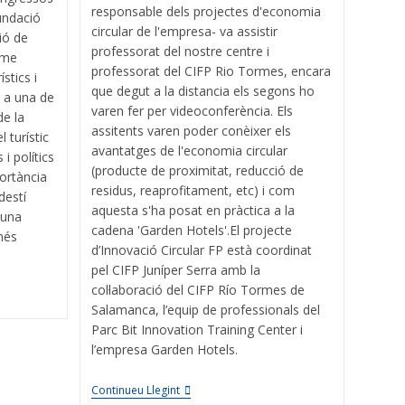
responsable dels projectes d'economia
undació
circular de l'empresa- va assistir
ió de
professorat del nostre centre i
sme
professorat del CIFP Rio Tormes, encara
stics i
que degut a la distancia els segons ho
r a una de
varen fer per videoconferència. Els
de la
assitents varen poder conèixer els
 turístic
avantatges de l'economia circular
i polítics
(producte de proximitat, reducció de
ortància
residus, reaprofitament, etc) i com
destí
aquesta s'ha posat en pràctica a la
 una
cadena 'Garden Hotels'.El projecte
 més
d’Innovació Circular FP està coordinat
pel CIFP Juníper Serra amb la
col·laboració del CIFP Río Tormes de
Salamanca, l’equip de professionals del
Parc Bit Innovation Training Center i
l’empresa Garden Hotels.
Continueu Llegint