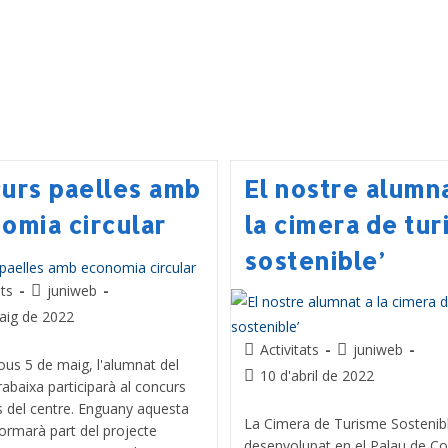
urs paelles amb
El nostre alumna
omia circular
la cimera de tu
sostenible’
ats
juniweb
aig de 2022
Activitats
juniweb
us 5 de maig, l'alumnat del
10 d'abril de 2022
rabaixa participarà al concurs
s del centre. Enguany aquesta
La Cimera de Turisme Sostenibl
 formarà part del projecte
desenvolupat en el Palau de C