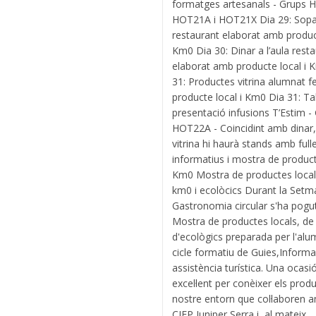
formatges artesanals - Grups 
HOT21A i HOT21X Dia 29: Sopar
restaurant elaborat amb product
Km0 Dia 30: Dinar a l’aula rest
elaborat amb producte local i 
31: Productes vitrina alumnat 
producte local i Km0 Dia 31: Tal
presentació infusions T’Estim -
HOT22A - Coincidint amb dinar,
vitrina hi haurà stands amb full
informatius i mostra de producte
Km0 Mostra de productes local
km0 i ecolòcics Durant la Setm
Gastronomia circular s'ha pogut 
Mostra de productes locals, de
d'ecològics preparada per l'alu
cicle formatiu de Guies,Informa
assistència turística. Una ocasi
excel·lent per conèixer els prod
nostre entorn que col·laboren a
CIFP Juniper Serra i, al mateix