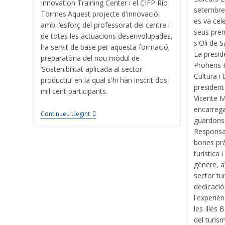
Innovation Training Center i el CIFP Río
setembre,
Tormes.Aquest projecte d'innovació,
es va cele
amb l’esforç del professorat del centre i
seus prem
de totes les actuacions desenvolupades,
s'Oli de S
ha servit de base per aquesta formació
La presid
preparatòria del nou mòdul de
Prohens R
‘Sostenibilitat aplicada al sector
Cultura i
productiu’ en la qual s'hi han inscrit dos
president 
mil cent participants.
Vicente M
encarregat
Continueu Llegint
guardons a
Responsab
bones prà
turística 
gènere, a
sector turí
dedicació
l'experièn
les Illes 
del turis