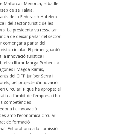
de Mallorca i Menorca, el batlle
osep de sa Talaia,
ants de la Federació Hotelera
a i del sector turístic de les
ars. La presidenta va ressaltar
ància de deixar parlar del sector
per començar a parlar del
rístic circular. El primer guardó
 a la innovació turística i
at, el va lliurar Marga Prohens a
agonés i Magda Ramis,
ants del CIFP Juníper Serra i
tels, pel projecte d'innovació
teri CircularFP que ha apropat el
tiu a l'àmbit de l'empresa i ha
les competències
doria i d'innovació
des amb l'economica circular
nat de formació
nal. Enhorabona a la comissió