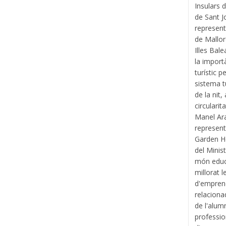
Insulars 
de Sant J
represent
de Mallorc
Illes Bale
la import
turístic 
sistema tu
de la nit,
circularit
Manel Ar
represent
Garden Ho
del Minis
món educa
millorat 
d'emprene
relaciona
de l'alum
professio