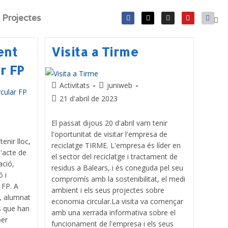
Projectes
ent
Visita a Tirme
r FP
Activitats
juniweb
21 d'abril de 2023
El passat dijous 20 d'abril vam tenir
l'oportunitat de visitar l'empresa de
enir lloc,
reciclatge TIRME. L'empresa és líder en
l'acte de
el sector del reciclatge i tractament de
ació,
residus a Balears, i és coneguda pel seu
ó i
compromís amb la sostenibilitat, el medi
 FP. A
ambient i els seus projectes sobre
t, alumnat
economia circular.La visita va començar
is que han
amb una xerrada informativa sobre el
per
funcionament de l'empresa i els seus