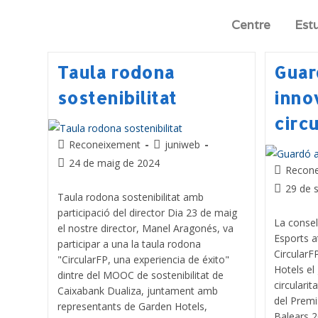
Centre
Est
Taula rodona
Guar
sostenibilitat
innov
circu
Reconeixement
juniweb
24 de maig de 2024
Recon
29 de 
Taula rodona sostenibilitat amb
participació del director Dia 23 de maig
La consel
el nostre director, Manel Aragonés, va
Esports a
participar a una la taula rodona
CircularFP
"CircularFP, una experiencia de éxito"
Hotels el 
dintre del MOOC de sostenibilitat de
circulari
Caixabank Dualiza, juntament amb
del Premi
representants de Garden Hotels,
Balears 2