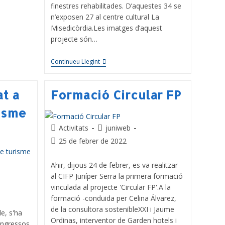
finestres rehabilitades. D’aquestes 34 se
n’exposen 27 al centre cultural La
Misedicòrdia.Les imatges d’aquest
projecte són…
Continueu Llegint
t a
Formació Circular FP
risme
Activitats
juniweb
25 de febrer de 2022
Ahir, dijous 24 de febrer, es va realitzar
al CIFP Juníper Serra la primera formació
vinculada al projecte 'Circular FP'.A la
formació -conduida per Celina Álvarez,
de la consultora sostenibleXXI i Jaume
e, s'ha
Ordinas, interventor de Garden hotels i
ongressos