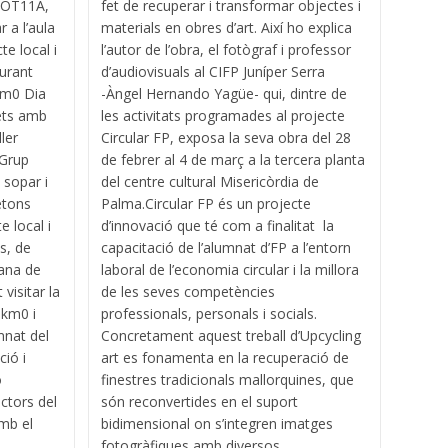
HOT11A,
fet de recuperar i transformar objectes i
 a l’aula
materials en obres d’art. Així ho explica
e local i
l’autor de l’obra, el fotògraf i professor
aurant
d’audiovisuals al CIFP Juníper Serra
Km0 Dia
-Àngel Hernando Yagüe- qui, dintre de
fets amb
les activitats programades al projecte
ler
Circular FP, exposa la seva obra del 28
 Grup
de febrer al 4 de març a la tercera planta
 sopar i
del centre cultural Misericòrdia de
etons
Palma.Circular FP és un projecte
 local i
d’innovació que té com a finalitat la
s, de
capacitació de l’alumnat d’FP a l’entorn
ana de
laboral de l’economia circular i la millora
visitar la
de les seves competències
 km0 i
professionals, personals i socials.
mnat del
Concretament aquest treball d’Upcycling
ció i
art es fonamenta en la recuperació de
ó
finestres tradicionals mallorquines, que
uctors del
són reconvertides en el suport
mb el
bidimensional on s’integren imatges
fotogràfiques amb diversos