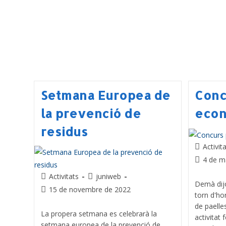
Setmana Europea de
Conc
la prevenció de
econ
residus
Activit
4 de m
Activitats
juniweb
Demà dijo
15 de novembre de 2022
torn d'ho
de paelle
La propera setmana es celebrarà la
activitat
setmana europea de la prevenció de