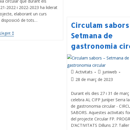
a circular que durant els
21-2022 i 2022-2023 ha liderat
ojecte, elaborant un curs
disposició de tots…
Circulam sabors
Llegint
Setmana de
gastronomia cir
Activitats
juniweb
28 de març de 2023
Durant els dies 27 i 31 de març
celebra AL CIFP Juníper Serra 
de gastronomia circular - CIR
SABORS. Aquestes activitats f
del projecte Circular FP. PRO
D’ACTIVITATS Dilluns 27: Taller