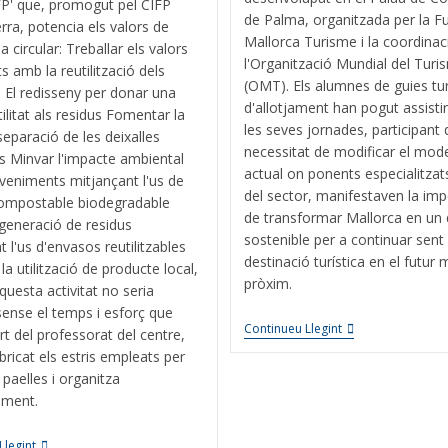
 FP' que, promogut pel CIFP
de Palma, organitzada per la F
erra, potencia els valors de
Mallorca Turisme i la coordinac
 circular: Treballar els valors
l'Organització Mundial del Turi
s amb la reutilització dels
(OMT). Els alumnes de guies turí
. El redisseny per donar una
d'allotjament han pogut assisti
ilitat als residus Fomentar la
les seves jornades, participant 
separació de les deixalles
necessitat de modificar el model
 Minvar l'impacte ambiental
actual on ponents especialitzats 
veniments mitjançant l'us de
del sector, manifestaven la imp
compostable biodegradable
de transformar Mallorca en un 
 generació de residus
sostenible per a continuar sent
t l'us d'envasos reutilitzables
destinació turística en el futur
la utilització de producte local,
pròxim.
uesta activitat no seria
sense el temps i esforç que
Continueu Llegint
rt del professorat del centre,
bricat els estris empleats per
 paelles i organitza
iment.
Llegint