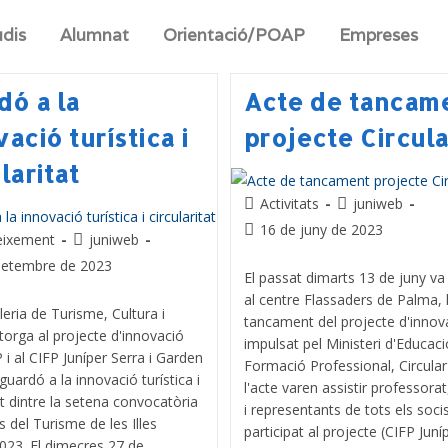
udis
Alumnat
Orientació/POAP
Empreses
dó a la
Acte de tancam
ació turística i
projecte Circula
laritat
Activitats
juniweb
16 de juny de 2023
eixement
juniweb
setembre de 2023
El passat dimarts 13 de juny va t
al centre Flassaders de Palma, 
leria de Turisme, Cultura i
tancament del projecte d'innov
torga al projecte d'innovació
impulsat pel Ministeri d'Educaci
 i al CIFP Juníper Serra i Garden
Formació Professional, Circular
guardó a la innovació turística i
l'acte varen assistir professora
tat dintre la setena convocatòria
i representants de tots els soc
s del Turisme de les Illes
participat al projecte (CIFP Juní
023. El dimecres 27 de