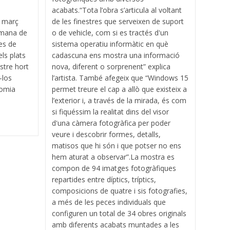
acabats.“Tota l’obra s’articula al voltant
e març
de les finestres que serveixen de suport
etmana de
o de vehicle, com si es tractés d'un
es de
sistema operatiu informàtic en què
ls plats
cadascuna ens mostra una informació
stre hort
nova, diferent o sorprenent” explica
-los
l’artista. També afegeix que “Windows 15
nomia
permet treure el cap a allò que existeix a
l’exterior i, a través de la mirada, és com
si fiquéssim la realitat dins del visor
d'una càmera fotogràfica per poder
veure i descobrir formes, detalls,
matisos que hi són i que potser no ens
hem aturat a observar”.La mostra es
compon de 94 imatges fotogràfiques
repartides entre díptics, tríptics,
composicions de quatre i sis fotografies,
a més de les peces individuals que
configuren un total de 34 obres originals
amb diferents acabats muntades a les