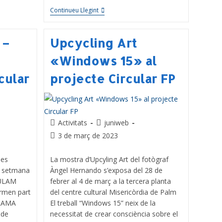
Continueu Llegint
 –
Upcycling Art
«Windows 15» al
cular
projecte Circular FP
Activitats
juniweb
3 de març de 2023
 es
La mostra d’Upcyling Art del fotògraf
la setmana
Àngel Hernando s’exposa del 28 de
CULAM
febrer al 4 de març a la tercera planta
ormen part
del centre cultural Misericòrdia de Palm
GRAMA
El treball “Windows 15” neix de la
 de
necessitat de crear consciència sobre el