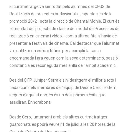
El curtmetratge va ser rodat pels alumnes del CFGS de
Realització de projectes audiovisuals i espectacles de la
promoció 20/21 sota la direcció de Chantal Mohie. El curt és
el resultat del projecte de classe del mòdul de Processos de
realització en cinema i vídeo i, com a última fita, s’havia de
presentar a festivals de cinema. Cal destacar que l’alumnat
va realitzar un esforç titànic per acomplir la tasca
encomanada i ara veuen com la seva determinació, passió i
constància és reconeguda més enllà de l’àmbit acadèmic.
Des del CIFP Juníper Serra els hi desitgem el millor a tots i
cadascun dels membres de l’equip de Desde Cero i estem
segurs d’aquest només és un dels primers èxits que
assoliran. Enhorabona.
Desde Cero, juntament amb els altres curtmetratges
guardonats es podrà veure l’1 de juliol a les 20 hores de la
Casa de Cultura de Puigpunyent.