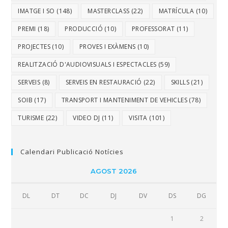
IMATGE I SO
(148)
MASTERCLASS
(22)
MATRÍCULA
(10)
PREMI
(18)
PRODUCCIÓ
(10)
PROFESSORAT
(11)
PROJECTES
(10)
PROVES I EXÀMENS
(10)
REALITZACIÓ D'AUDIOVISUALS I ESPECTACLES
(59)
SERVEIS
(8)
SERVEIS EN RESTAURACIÓ
(22)
SKILLS
(21)
SOIB
(17)
TRANSPORT I MANTENIMENT DE VEHICLES
(78)
TURISME
(22)
VIDEO DJ
(11)
VISITA
(101)
Calendari Publicació Notícies
AGOST 2026
DL
DT
DC
DJ
DV
DS
DG
1
2