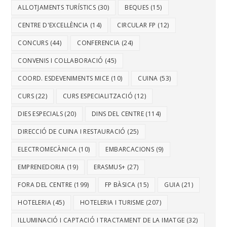
ALLOTJAMENTS TURÍSTICS
(30)
BEQUES
(15)
CENTRE D'EXCEL·LÈNCIA
(14)
CIRCULAR FP
(12)
CONCURS
(44)
CONFERENCIA
(24)
CONVENIS I COL·LABORACIÓ
(45)
COORD. ESDEVENIMENTS MICE
(10)
CUINA
(53)
CURS
(22)
CURS ESPECIALITZACIÓ
(12)
DIES ESPECIALS
(20)
DINS DEL CENTRE
(114)
DIRECCIÓ DE CUINA I RESTAURACIÓ
(25)
ELECTROMECÀNICA
(10)
EMBARCACIONS
(9)
EMPRENEDORIA
(19)
ERASMUS+
(27)
FORA DEL CENTRE
(199)
FP BÀSICA
(15)
GUIA
(21)
HOTELERIA
(45)
HOTELERIA I TURISME
(207)
IL·LUMINACIÓ I CAPTACIÓ I TRACTAMENT DE LA IMATGE
(32)