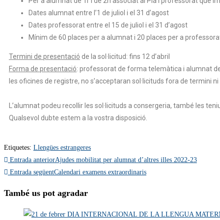
Per a alumnat de 1r i de 2n associat al Pla i professorat que im
Dates alumnat entre l’1 de juliol i el 31 d’agost
Dates professorat entre el 15 de juliol i el 31 d’agost
Mínim de 60 places per a alumnat i 20 places per a professorat,
Termini de presentació
de la sol·licitud: fins 12 d’abril
Forma de presentació
: professorat de forma telemàtica i alumnat 
les oficines de registre, no s’acceptaran sol·licituds fora de termini ni
L’alumnat podeu recollir les sol·licituds a consergeria, també les ten
Qualsevol dubte estem a la vostra disposició.
Etiquetes
:
Llengües estrangeres
Entrada anterior
Ajudes mobilitat per alumnat d’altres illes 2022-23
Entrada següent
Calendari examens extraordinaris
També us pot agradar