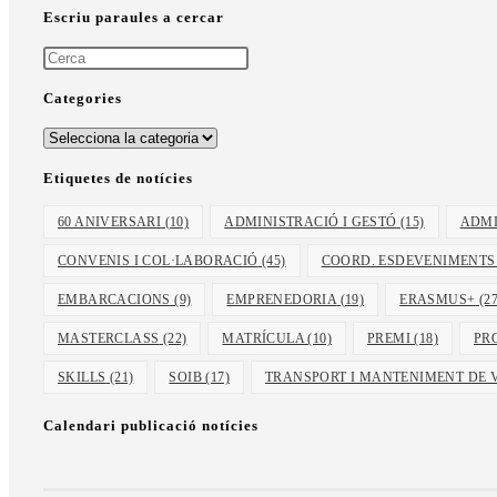
Escriu paraules a cercar
Categories
Etiquetes de notícies
60 ANIVERSARI
(10)
ADMINISTRACIÓ I GESTÓ
(15)
ADMI
CONVENIS I COL·LABORACIÓ
(45)
COORD. ESDEVENIMENTS
EMBARCACIONS
(9)
EMPRENEDORIA
(19)
ERASMUS+
(27
MASTERCLASS
(22)
MATRÍCULA
(10)
PREMI
(18)
PR
SKILLS
(21)
SOIB
(17)
TRANSPORT I MANTENIMENT DE 
Calendari publicació notícies