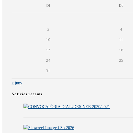
Dl
Dt
3
4
10
11
17
18
24
25
31
« juny
Notícies recents