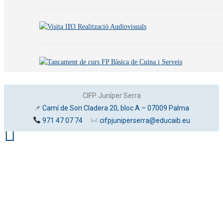
CIFP Juníper Serra
📌
Camí de Son Cladera 20, bloc A – 07009 Palma
971 47 07 74
cifpjuniperserra@educaib.eu