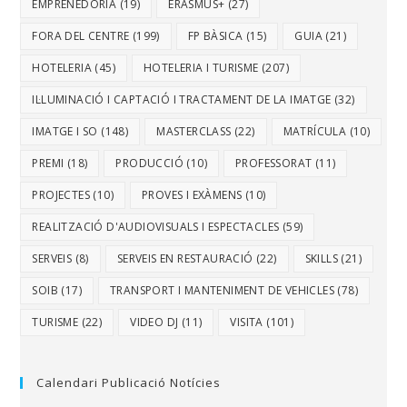
EMPRENEDORIA
(19)
ERASMUS+
(27)
FORA DEL CENTRE
(199)
FP BÀSICA
(15)
GUIA
(21)
HOTELERIA
(45)
HOTELERIA I TURISME
(207)
IL·LUMINACIÓ I CAPTACIÓ I TRACTAMENT DE LA IMATGE
(32)
IMATGE I SO
(148)
MASTERCLASS
(22)
MATRÍCULA
(10)
PREMI
(18)
PRODUCCIÓ
(10)
PROFESSORAT
(11)
PROJECTES
(10)
PROVES I EXÀMENS
(10)
REALITZACIÓ D'AUDIOVISUALS I ESPECTACLES
(59)
SERVEIS
(8)
SERVEIS EN RESTAURACIÓ
(22)
SKILLS
(21)
SOIB
(17)
TRANSPORT I MANTENIMENT DE VEHICLES
(78)
TURISME
(22)
VIDEO DJ
(11)
VISITA
(101)
Calendari Publicació Notícies