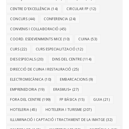
CENTRE D'EXCEL·LÈNCIA
(14)
CIRCULAR FP
(12)
CONCURS
(44)
CONFERENCIA
(24)
CONVENIS I COL·LABORACIÓ
(45)
COORD. ESDEVENIMENTS MICE
(10)
CUINA
(53)
CURS
(22)
CURS ESPECIALITZACIÓ
(12)
DIES ESPECIALS
(20)
DINS DEL CENTRE
(114)
DIRECCIÓ DE CUINA I RESTAURACIÓ
(25)
ELECTROMECÀNICA
(10)
EMBARCACIONS
(9)
EMPRENEDORIA
(19)
ERASMUS+
(27)
FORA DEL CENTRE
(199)
FP BÀSICA
(15)
GUIA
(21)
HOTELERIA
(45)
HOTELERIA I TURISME
(207)
IL·LUMINACIÓ I CAPTACIÓ I TRACTAMENT DE LA IMATGE
(32)