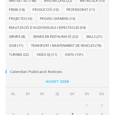
IMATGE I SO
(148)
MASTERCLASS
(22)
MATRÍCULA
(10)
PREMI
(18)
PRODUCCIÓ
(10)
PROFESSORAT
(11)
PROJECTES
(10)
PROVES I EXÀMENS
(10)
REALITZACIÓ D'AUDIOVISUALS I ESPECTACLES
(59)
SERVEIS
(8)
SERVEIS EN RESTAURACIÓ
(22)
SKILLS
(21)
SOIB
(17)
TRANSPORT I MANTENIMENT DE VEHICLES
(78)
TURISME
(22)
VIDEO DJ
(11)
VISITA
(101)
Calendari Publicació Notícies
AGOST 2026
DL
DT
DC
DJ
DV
DS
DG
1
2
3
4
5
6
7
8
9