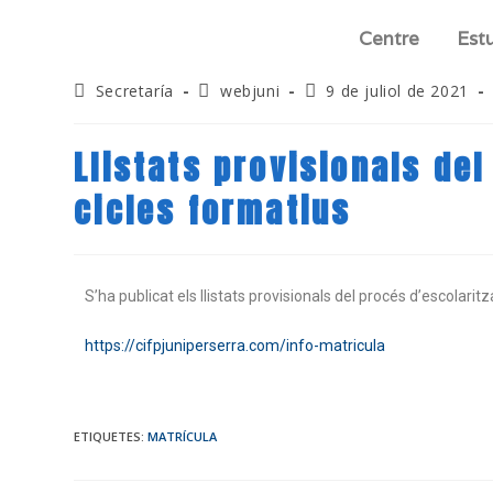
Centre
Est
Secretaría
webjuni
9 de juliol de 2021
Llistats provisionals de
cicles formatius
S’ha publicat els llistats provisionals del procés d’escolari
https://cifpjuniperserra.com/info-matricula
ETIQUETES
:
MATRÍCULA