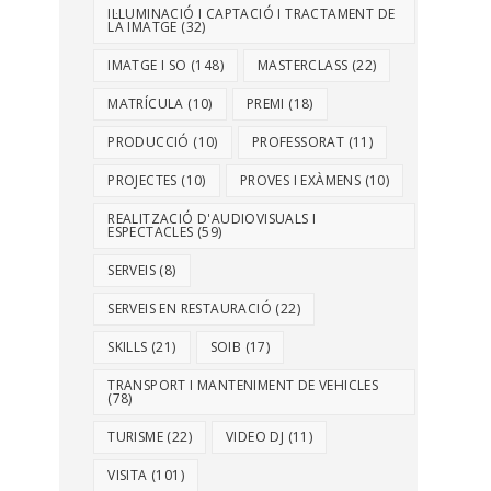
IL·LUMINACIÓ I CAPTACIÓ I TRACTAMENT DE
LA IMATGE
(32)
IMATGE I SO
(148)
MASTERCLASS
(22)
MATRÍCULA
(10)
PREMI
(18)
PRODUCCIÓ
(10)
PROFESSORAT
(11)
PROJECTES
(10)
PROVES I EXÀMENS
(10)
REALITZACIÓ D'AUDIOVISUALS I
ESPECTACLES
(59)
SERVEIS
(8)
SERVEIS EN RESTAURACIÓ
(22)
SKILLS
(21)
SOIB
(17)
TRANSPORT I MANTENIMENT DE VEHICLES
(78)
TURISME
(22)
VIDEO DJ
(11)
VISITA
(101)