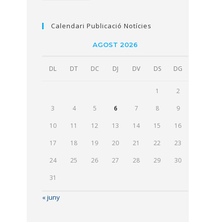
Calendari Publicació Notícies
AGOST 2026
DL
DT
DC
DJ
DV
DS
DG
1
2
3
4
5
6
7
8
9
10
11
12
13
14
15
16
17
18
19
20
21
22
23
24
25
26
27
28
29
30
31
« juny