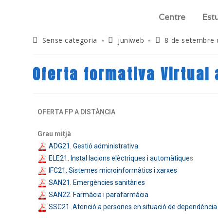
Centre
Est
Sense categoria
juniweb
8 de setembre 
Oferta formativa Virtual 
OFERTA FP A DISTÀNCIA
Grau mitjà
ADG21. Gestió administrativa
ELE21. Instal·lacions elèctriques i automàtique
s
IFC21. Sistemes microinformàtics i xarxes
SAN21. Emergències sanitàries
SAN22. Farmàcia i parafarmàcia
SSC21. Atenció a persones en situació de dependència