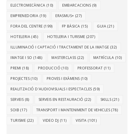
ELECTROMECÀNICA
(10)
EMBARCACIONS
(9)
EMPRENEDORIA
(19)
ERASMUS+
(27)
FORA DEL CENTRE
(199)
FP BÀSICA
(15)
GUIA
(21)
HOTELERIA
(45)
HOTELERIA I TURISME
(207)
IL·LUMINACIÓ I CAPTACIÓ I TRACTAMENT DE LA IMATGE
(32)
IMATGE I SO
(148)
MASTERCLASS
(22)
MATRÍCULA
(10)
PREMI
(18)
PRODUCCIÓ
(10)
PROFESSORAT
(11)
PROJECTES
(10)
PROVES I EXÀMENS
(10)
REALITZACIÓ D'AUDIOVISUALS I ESPECTACLES
(59)
SERVEIS
(8)
SERVEIS EN RESTAURACIÓ
(22)
SKILLS
(21)
SOIB
(17)
TRANSPORT I MANTENIMENT DE VEHICLES
(78)
TURISME
(22)
VIDEO DJ
(11)
VISITA
(101)