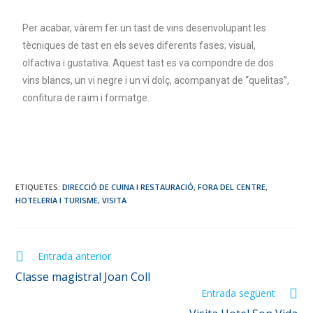
Per acabar, vàrem fer un tast de vins desenvolupant les
tècniques de tast en els seves diferents fases; visual,
olfactiva i gustativa. Aquest tast es va compondre de dos
vins blancs, un vi negre i un vi dolç, acompanyat de “quelitas”,
confitura de raïm i formatge.
ETIQUETES
:
DIRECCIÓ DE CUINA I RESTAURACIÓ
,
FORA DEL CENTRE
,
HOTELERIA I TURISME
,
VISITA
Entrada anterior
Classe magistral Joan Coll
Entrada següent