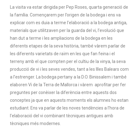
La visita va estar dirigida per Pep Roses, quarta generació de
la família. Començarem per l’origen de la bodega i ens va
explicar com es duia a terme l’elaboració a la bodega antiga,
materials que utilitzaven per la guarda del vi, l’evolució que
han dut a terme i les ampliacions de la bodega en les
diferents etapes de la seva història, també vàrem parlar de
les diferents varietats de raïm en les que fan feina i el
terreny amb el que compten per el cultiu de la vinya, la seva
producció de vi i les seves vendes, tant a les Illes Balears com
a l’estrenger. La bodega pertany a la D.O. Binissalem i també
elaboren Vi de la Terra de Mallorca i vàrem aprofitar per fer
preguntes per conèixer la diferència entre aquests dos
conceptes ja que en aquests moments els alumnes ho estan
estudiant. Ens va parlar de les noves tendències a l’hora de
l’elaboració del vi combinant tècniques antigues amb
tècniques més modernes.