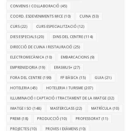
CONVENIS I COL·LABORACIÓ
(45)
COORD. ESDEVENIMENTS MICE
(10)
CUINA
(53)
CURS
(22)
CURS ESPECIALITZACIÓ
(12)
DIES ESPECIALS
(20)
DINS DEL CENTRE
(114)
DIRECCIÓ DE CUINA I RESTAURACIÓ
(25)
ELECTROMECÀNICA
(10)
EMBARCACIONS
(9)
EMPRENEDORIA
(19)
ERASMUS+
(27)
FORA DEL CENTRE
(199)
FP BÀSICA
(15)
GUIA
(21)
HOTELERIA
(45)
HOTELERIA I TURISME
(207)
IL·LUMINACIÓ I CAPTACIÓ I TRACTAMENT DE LA IMATGE
(32)
IMATGE I SO
(148)
MASTERCLASS
(22)
MATRÍCULA
(10)
PREMI
(18)
PRODUCCIÓ
(10)
PROFESSORAT
(11)
PROJECTES
(10)
PROVES I EXÀMENS
(10)