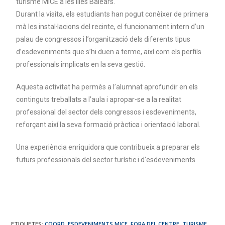
turisme MICE a les Illes Balears.
Durant la visita, els estudiants han pogut conèixer de primera
mà les instal·lacions del recinte, el funcionament intern d’un
palau de congressos i l’organització dels diferents tipus
d’esdeveniments que s’hi duen a terme, així com els perfils
professionals implicats en la seva gestió.
Aquesta activitat ha permès a l’alumnat aprofundir en els
continguts treballats a l’aula i apropar-se a la realitat
professional del sector dels congressos i esdeveniments,
reforçant així la seva formació pràctica i orientació laboral.
Una experiència enriquidora que contribueix a preparar els
futurs professionals del sector turístic i d’esdeveniments
ETIQUETES
:
COORD. ESDEVENIMENTS MICE
,
FORA DEL CENTRE
,
TURISME
,