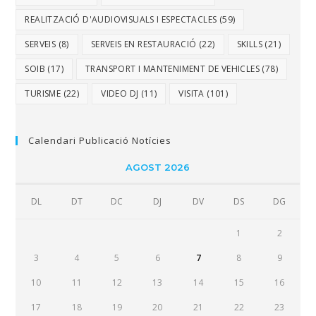
REALITZACIÓ D'AUDIOVISUALS I ESPECTACLES
(59)
SERVEIS
(8)
SERVEIS EN RESTAURACIÓ
(22)
SKILLS
(21)
SOIB
(17)
TRANSPORT I MANTENIMENT DE VEHICLES
(78)
TURISME
(22)
VIDEO DJ
(11)
VISITA
(101)
Calendari Publicació Notícies
AGOST 2026
DL
DT
DC
DJ
DV
DS
DG
1
2
3
4
5
6
7
8
9
10
11
12
13
14
15
16
17
18
19
20
21
22
23