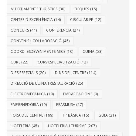
ALLOTJAMENTS TURÍSTICS
(30)
BEQUES
(15)
CENTRE D'EXCEL·LÈNCIA
(14)
CIRCULAR FP
(12)
CONCURS
(44)
CONFERENCIA
(24)
CONVENIS I COL·LABORACIÓ
(45)
COORD. ESDEVENIMENTS MICE
(10)
CUINA
(53)
CURS
(22)
CURS ESPECIALITZACIÓ
(12)
DIES ESPECIALS
(20)
DINS DEL CENTRE
(114)
DIRECCIÓ DE CUINA I RESTAURACIÓ
(25)
ELECTROMECÀNICA
(10)
EMBARCACIONS
(9)
EMPRENEDORIA
(19)
ERASMUS+
(27)
FORA DEL CENTRE
(199)
FP BÀSICA
(15)
GUIA
(21)
HOTELERIA
(45)
HOTELERIA I TURISME
(207)