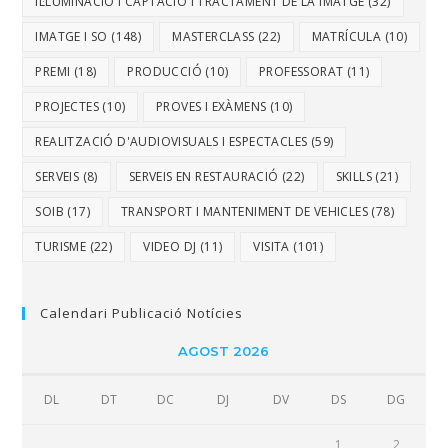
IL·LUMINACIÓ I CAPTACIÓ I TRACTAMENT DE LA IMATGE
(32)
IMATGE I SO
(148)
MASTERCLASS
(22)
MATRÍCULA
(10)
PREMI
(18)
PRODUCCIÓ
(10)
PROFESSORAT
(11)
PROJECTES
(10)
PROVES I EXÀMENS
(10)
REALITZACIÓ D'AUDIOVISUALS I ESPECTACLES
(59)
SERVEIS
(8)
SERVEIS EN RESTAURACIÓ
(22)
SKILLS
(21)
SOIB
(17)
TRANSPORT I MANTENIMENT DE VEHICLES
(78)
TURISME
(22)
VIDEO DJ
(11)
VISITA
(101)
Calendari Publicació Notícies
AGOST 2026
DL
DT
DC
DJ
DV
DS
DG
1
2