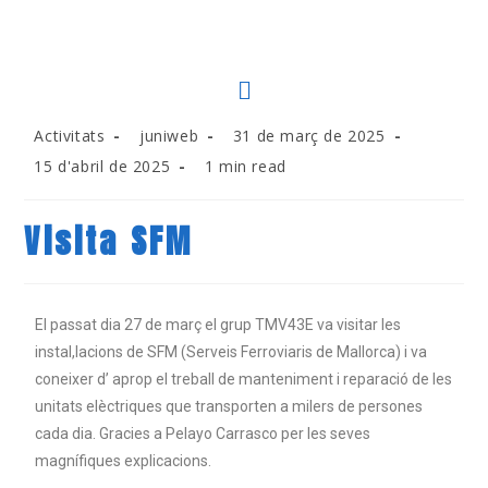
Activitats
juniweb
31 de març de 2025
15 d'abril de 2025
1 min read
Visita SFM
El passat dia 27 de març el grup TMV43E va visitar les
instal,lacions de SFM (Serveis Ferroviaris de Mallorca) i va
coneixer d’ aprop el treball de manteniment i reparació de les
unitats elèctriques que transporten a milers de persones
cada dia. Gracies a Pelayo Carrasco per les seves
magnífiques explicacions.