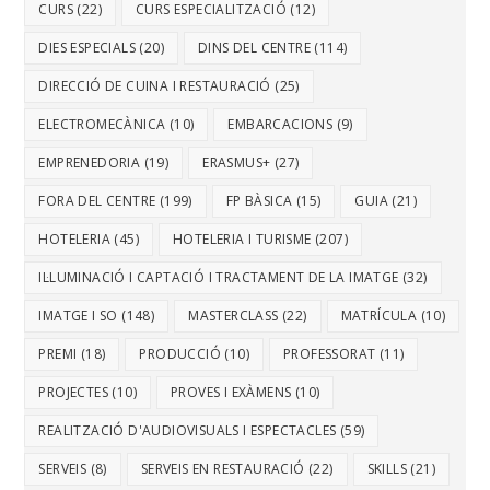
CURS
(22)
CURS ESPECIALITZACIÓ
(12)
DIES ESPECIALS
(20)
DINS DEL CENTRE
(114)
DIRECCIÓ DE CUINA I RESTAURACIÓ
(25)
ELECTROMECÀNICA
(10)
EMBARCACIONS
(9)
EMPRENEDORIA
(19)
ERASMUS+
(27)
FORA DEL CENTRE
(199)
FP BÀSICA
(15)
GUIA
(21)
HOTELERIA
(45)
HOTELERIA I TURISME
(207)
IL·LUMINACIÓ I CAPTACIÓ I TRACTAMENT DE LA IMATGE
(32)
IMATGE I SO
(148)
MASTERCLASS
(22)
MATRÍCULA
(10)
PREMI
(18)
PRODUCCIÓ
(10)
PROFESSORAT
(11)
PROJECTES
(10)
PROVES I EXÀMENS
(10)
REALITZACIÓ D'AUDIOVISUALS I ESPECTACLES
(59)
SERVEIS
(8)
SERVEIS EN RESTAURACIÓ
(22)
SKILLS
(21)