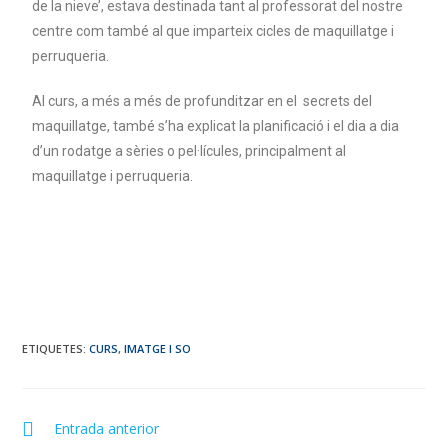
de la nieve’, estava destinada tant al professorat del nostre
centre com també al que imparteix cicles de maquillatge i
perruqueria.
Al curs, a més a més de profunditzar en el secrets del
maquillatge, també s’ha explicat la planificació i el dia a dia
d’un rodatge a sèries o pel·lícules, principalment al
maquillatge i perruqueria.
ETIQUETES
:
CURS
,
IMATGE I SO
Entrada anterior