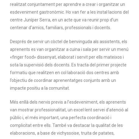
realitzat conjuntament per aprendre a crear i organitzar un
esdeveniment gastronòmic. Ho van fer a les instal·lacions del
centre Juníper Serra, en un acte que va reunir prop d’un
centenar d’amics, familiars, professionals i docents.
Després de servir un còctel de benvinguda als assistents, els
aprenents es van organitzar a cuina i sala per servir un menú
«finger food» dissenyat, elaborat i servit per ells mateixos i
sota la supervisió dels docents. Es tracta del primer projecte
formatiu que realitzen en col·laboració dos centres amb
l’objectiu de coordinar aprenentatges conjunts amb un
impacte positiu a la comunitat.
Més enllà dels nervis previs a l’esdeveniment, els aprenents
van mostrar professionalitat, un excel·lent servei d’atenció al
públic i, el més important, una perfecta coordinació i
complicitat entre ells. També va destacar la qualitat de les
elaboracions, a base de vichyssoise, truita de patates,