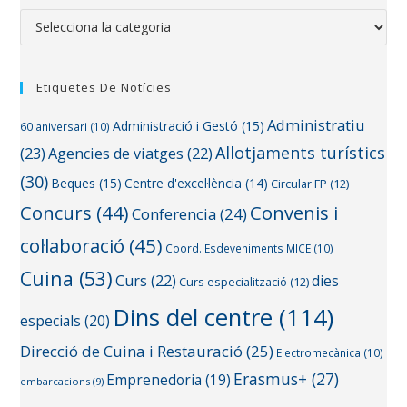
Etiquetes De Notícies
Administratiu
Administració i Gestó
(15)
60 aniversari
(10)
Allotjaments turístics
(23)
Agencies de viatges
(22)
(30)
Beques
(15)
Centre d'excel·lència
(14)
Circular FP
(12)
Concurs
(44)
Convenis i
Conferencia
(24)
col·laboració
(45)
Coord. Esdeveniments MICE
(10)
Cuina
(53)
Curs
(22)
dies
Curs especialització
(12)
Dins del centre
(114)
especials
(20)
Direcció de Cuina i Restauració
(25)
Electromecànica
(10)
Erasmus+
(27)
Emprenedoria
(19)
embarcacions
(9)