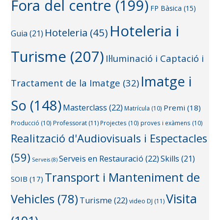
Fora del centre
(199)
FP Bàsica
(15)
Hoteleria i
Hoteleria
(45)
Guia
(21)
Turisme
(207)
Il·luminació i Captació i
Imatge i
Tractament de la Imatge
(32)
So
(148)
Masterclass
(22)
Premi
(18)
Matrícula
(10)
Producció
(10)
Professorat
(11)
Projectes
(10)
proves i exàmens
(10)
Realització d'Audiovisuals i Espectacles
(59)
Serveis en Restauració
(22)
Skills
(21)
Serveis
(8)
Transport i Manteniment de
SOIB
(17)
Visita
Vehicles
(78)
Turisme
(22)
video DJ
(11)