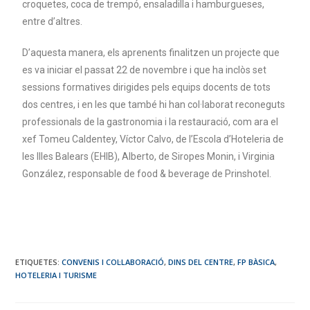
croquetes, coca de trempó, ensaladilla i hamburgueses,
entre d’altres.
D’aquesta manera, els aprenents finalitzen un projecte que
es va iniciar el passat 22 de novembre i que ha inclòs set
sessions formatives dirigides pels equips docents de tots
dos centres, i en les que també hi han col·laborat reconeguts
professionals de la gastronomia i la restauració, com ara el
xef Tomeu Caldentey, Víctor Calvo, de l’Escola d’Hoteleria de
les Illes Balears (EHIB), Alberto, de Siropes Monin, i Virginia
González, responsable de food & beverage de Prinshotel.
ETIQUETES
:
CONVENIS I COL·LABORACIÓ
,
DINS DEL CENTRE
,
FP BÀSICA
,
HOTELERIA I TURISME