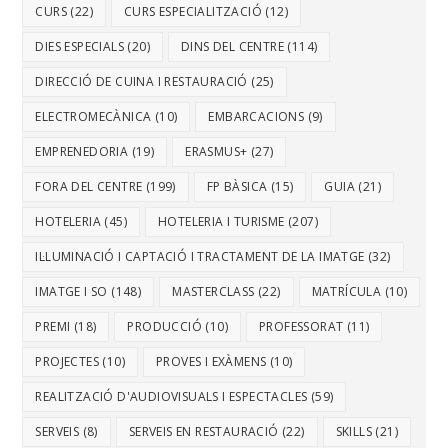
CURS
(22)
CURS ESPECIALITZACIÓ
(12)
DIES ESPECIALS
(20)
DINS DEL CENTRE
(114)
DIRECCIÓ DE CUINA I RESTAURACIÓ
(25)
ELECTROMECÀNICA
(10)
EMBARCACIONS
(9)
EMPRENEDORIA
(19)
ERASMUS+
(27)
FORA DEL CENTRE
(199)
FP BÀSICA
(15)
GUIA
(21)
HOTELERIA
(45)
HOTELERIA I TURISME
(207)
IL·LUMINACIÓ I CAPTACIÓ I TRACTAMENT DE LA IMATGE
(32)
IMATGE I SO
(148)
MASTERCLASS
(22)
MATRÍCULA
(10)
PREMI
(18)
PRODUCCIÓ
(10)
PROFESSORAT
(11)
PROJECTES
(10)
PROVES I EXÀMENS
(10)
REALITZACIÓ D'AUDIOVISUALS I ESPECTACLES
(59)
SERVEIS
(8)
SERVEIS EN RESTAURACIÓ
(22)
SKILLS
(21)