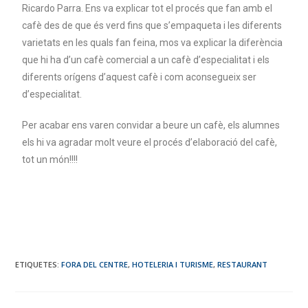
Ricardo Parra. Ens va explicar tot el procés que fan amb el
cafè des de que és verd fins que s’empaqueta i les diferents
varietats en les quals fan feina, mos va explicar la diferència
que hi ha d’un cafè comercial a un cafè d’especialitat i els
diferents orígens d’aquest cafè i com aconsegueix ser
d’especialitat.
Per acabar ens varen convidar a beure un cafè, els alumnes
els hi va agradar molt veure el procés d’elaboració del cafè,
tot un món!!!!
ETIQUETES
:
FORA DEL CENTRE
,
HOTELERIA I TURISME
,
RESTAURANT