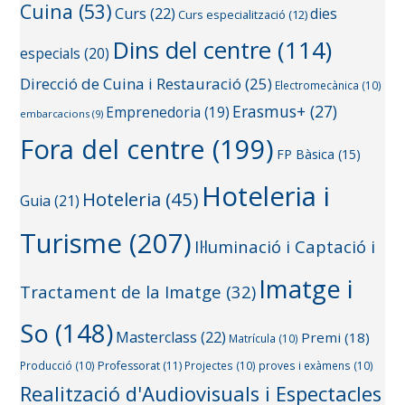
Cuina
(53)
Curs
(22)
dies
Curs especialització
(12)
Dins del centre
(114)
especials
(20)
Direcció de Cuina i Restauració
(25)
Electromecànica
(10)
Erasmus+
(27)
Emprenedoria
(19)
embarcacions
(9)
Fora del centre
(199)
FP Bàsica
(15)
Hoteleria i
Hoteleria
(45)
Guia
(21)
Turisme
(207)
Il·luminació i Captació i
Imatge i
Tractament de la Imatge
(32)
So
(148)
Masterclass
(22)
Premi
(18)
Matrícula
(10)
Producció
(10)
Professorat
(11)
Projectes
(10)
proves i exàmens
(10)
Realització d'Audiovisuals i Espectacles