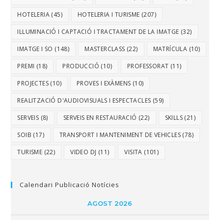
HOTELERIA
(45)
HOTELERIA I TURISME
(207)
IL·LUMINACIÓ I CAPTACIÓ I TRACTAMENT DE LA IMATGE
(32)
IMATGE I SO
(148)
MASTERCLASS
(22)
MATRÍCULA
(10)
PREMI
(18)
PRODUCCIÓ
(10)
PROFESSORAT
(11)
PROJECTES
(10)
PROVES I EXÀMENS
(10)
REALITZACIÓ D'AUDIOVISUALS I ESPECTACLES
(59)
SERVEIS
(8)
SERVEIS EN RESTAURACIÓ
(22)
SKILLS
(21)
SOIB
(17)
TRANSPORT I MANTENIMENT DE VEHICLES
(78)
TURISME
(22)
VIDEO DJ
(11)
VISITA
(101)
Calendari Publicació Notícies
AGOST 2026