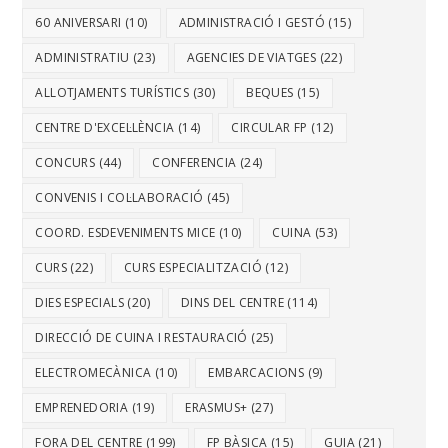
60 ANIVERSARI
(10)
ADMINISTRACIÓ I GESTÓ
(15)
ADMINISTRATIU
(23)
AGENCIES DE VIATGES
(22)
ALLOTJAMENTS TURÍSTICS
(30)
BEQUES
(15)
CENTRE D'EXCEL·LÈNCIA
(14)
CIRCULAR FP
(12)
CONCURS
(44)
CONFERENCIA
(24)
CONVENIS I COL·LABORACIÓ
(45)
COORD. ESDEVENIMENTS MICE
(10)
CUINA
(53)
CURS
(22)
CURS ESPECIALITZACIÓ
(12)
DIES ESPECIALS
(20)
DINS DEL CENTRE
(114)
DIRECCIÓ DE CUINA I RESTAURACIÓ
(25)
ELECTROMECÀNICA
(10)
EMBARCACIONS
(9)
EMPRENEDORIA
(19)
ERASMUS+
(27)
FORA DEL CENTRE
(199)
FP BÀSICA
(15)
GUIA
(21)