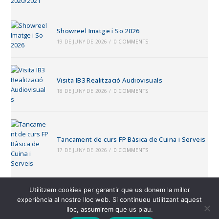
Showreel Imatge i So 2026
19 DE JUNY DE 2026
/
0 COMMENTS
Visita IB3 Realització Audiovisuals
18 DE JUNY DE 2026
/
0 COMMENTS
Tancament de curs FP Bàsica de Cuina i Serveis
17 DE JUNY DE 2026
/
0 COMMENTS
Utilitzem cookies per garantir que us donem la millor
experiència al nostre lloc web. Si continueu utilitzant aquest
CIFP Juníper Serra
lloc, assumirem que us plau.
📌
Camí de Son Cladera 20, bloc A – 07009 Palma