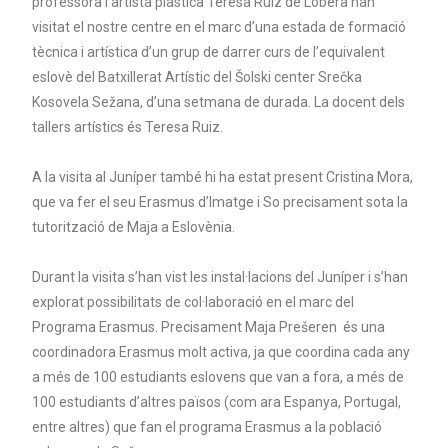
professora i artista plàstica Teresa Ruiz de Lobera han
visitat el nostre centre en el marc d’una estada de formació
tècnica i artística d’un grup de darrer curs de l’equivalent
eslovè del Batxillerat Artístic del Šolski center Srečka
Kosovela Sežana, d’una setmana de durada. La docent dels
tallers artístics és Teresa Ruiz.
A la visita al Juníper també hi ha estat present Cristina Mora,
que va fer el seu Erasmus d’Imatge i So precisament sota la
tutorització de Maja a Eslovènia.
Durant la visita s’han vist les instal·lacions del Juníper i s’han
explorat possibilitats de col·laboració en el marc del
Programa Erasmus. Precisament Maja Prešeren és una
coordinadora Erasmus molt activa, ja que coordina cada any
a més de 100 estudiants eslovens que van a fora, a més de
100 estudiants d’altres països (com ara Espanya, Portugal,
entre altres) que fan el programa Erasmus a la població