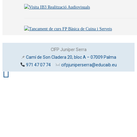
CIFP Juníper Serra
📌
Camí de Son Cladera 20, bloc A – 07009 Palma
971 47 07 74
cifpjuniperserra@educaib.eu