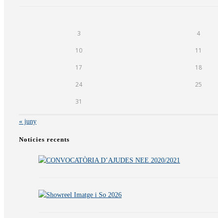
3
4
10
11
17
18
24
25
31
« juny
Notícies recents