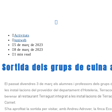
Activitats
juniweb
5 de març de 2023
8 de març de 2023
1 min read
Sortida dels grups de cuina 
El passat divendres 3 de març els alumnes i professors dels grups de
les instal·lacions del proveïdor del departament d’Hoteleria, Terraco
berenar
a
l restaurant Terragust
integrat a les instal·lacions de Terra
Cornet
.
S’ha aprofitat la sortida per visitar, amb Andreu Adrover, la finca
Eco