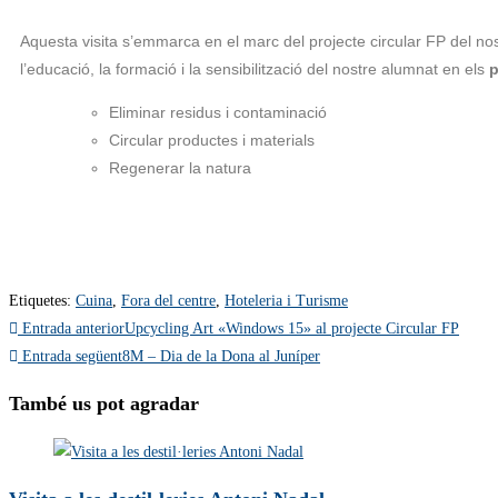
A
questa visita s’emmarca
en el marc del projecte circular FP del no
l’educació, la formació i la sensibilització del nostre alumnat en els
p
Eliminar residus i contaminació
Circular productes i materials
Regenerar la natura
Etiquetes
:
Cuina
,
Fora del centre
,
Hoteleria i Turisme
Entrada anterior
Upcycling Art «Windows 15» al projecte Circular FP
Entrada següent
8M – Dia de la Dona al Juníper
També us pot agradar