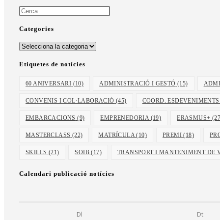
Categories
Etiquetes de notícies
60 ANIVERSARI
(10)
ADMINISTRACIÓ I GESTÓ
(15)
ADMI
CONVENIS I COL·LABORACIÓ
(45)
COORD. ESDEVENIMENTS
EMBARCACIONS
(9)
EMPRENEDORIA
(19)
ERASMUS+
(27
MASTERCLASS
(22)
MATRÍCULA
(10)
PREMI
(18)
PR
SKILLS
(21)
SOIB
(17)
TRANSPORT I MANTENIMENT DE 
Calendari publicació notícies
Dl
Dt