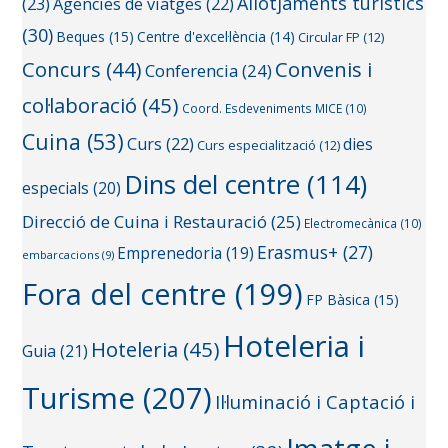
Allotjaments turístics
(23)
Agencies de viatges
(22)
(30)
Beques
(15)
Centre d'excel·lència
(14)
Circular FP
(12)
Concurs
(44)
Convenis i
Conferencia
(24)
col·laboració
(45)
Coord. Esdeveniments MICE
(10)
Cuina
(53)
Curs
(22)
dies
Curs especialització
(12)
Dins del centre
(114)
especials
(20)
Direcció de Cuina i Restauració
(25)
Electromecànica
(10)
Erasmus+
(27)
Emprenedoria
(19)
embarcacions
(9)
Fora del centre
(199)
FP Bàsica
(15)
Hoteleria i
Hoteleria
(45)
Guia
(21)
Turisme
(207)
Il·luminació i Captació i