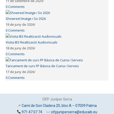
11 de setembre de 2020
/
0 Comments
Showreel Imatge i So 2026
19 de juny de 2026
/
0 Comments
Visita IB3 Realització Audiovisuals
18 de juny de 2026
/
0 Comments
Tancament de curs FP Bàsica de Cuina i Serveis
17 de juny de 2026
/
0 Comments
CIFP Juníper Serra
📌
Camí de Son Cladera 20, bloc A – 07009 Palma
971 47 07 74
cifpjuniperserra@educaib.eu