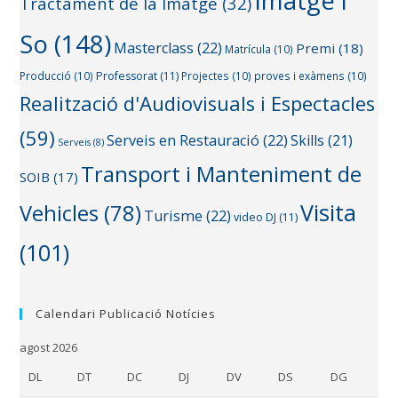
Imatge i
Tractament de la Imatge
(32)
So
(148)
Masterclass
(22)
Premi
(18)
Matrícula
(10)
Producció
(10)
Professorat
(11)
Projectes
(10)
proves i exàmens
(10)
Realització d'Audiovisuals i Espectacles
(59)
Serveis en Restauració
(22)
Skills
(21)
Serveis
(8)
Transport i Manteniment de
SOIB
(17)
Visita
Vehicles
(78)
Turisme
(22)
video DJ
(11)
(101)
Calendari Publicació Notícies
agost 2026
DL
DT
DC
DJ
DV
DS
DG