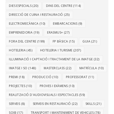
DIES ESPECIALS
(20)
DINS DEL CENTRE
(114)
DIRECCIÓ DE CUINA I RESTAURACIÓ
(25)
ELECTROMECÀNICA
(10)
EMBARCACIONS
(9)
EMPRENEDORIA
(19)
ERASMUS+
(27)
FORA DEL CENTRE
(199)
FP BÀSICA
(15)
GUIA
(21)
HOTELERIA
(45)
HOTELERIA I TURISME
(207)
IL·LUMINACIÓ I CAPTACIÓ I TRACTAMENT DE LA IMATGE
(32)
IMATGE I SO
(148)
MASTERCLASS
(22)
MATRÍCULA
(10)
PREMI
(18)
PRODUCCIÓ
(10)
PROFESSORAT
(11)
PROJECTES
(10)
PROVES I EXÀMENS
(10)
REALITZACIÓ D'AUDIOVISUALS I ESPECTACLES
(59)
SERVEIS
(8)
SERVEIS EN RESTAURACIÓ
(22)
SKILLS
(21)
SOIB
(17)
TRANSPORT I MANTENIMENT DE VEHICLES
(78)