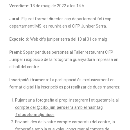
Veredicte:
13 de maig de 2022 a les 14 h.
Jurat:
El jurat format director, cap departament fol i cap
departament IMS es reunirà en el CIFP Juníper Serra.
Exposició:
Web cifp juniper serra del 13 al 31 de maig
Premi:
Sopar per dues persones al Taller restaurant CIFP
Juníper i exposició de la fotografia guanyadora impressa en
el hall del centre.
Inscripció i tramesa:
La participació és exclusivament en
format digital i
la inscripció es pot realitzar de dues maneres:
Pujant una fotografia al propi instagram i etiquetant-la al
compte del
@cifp_juniperserra
amb el hashtag
#elquefeimaljuníper
Enviant, des del vostre compte corporatiu del centre, la
fotografia amb la que voleu concursar al compte de